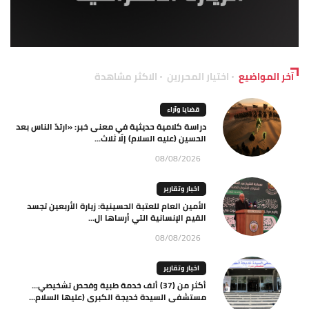
آخر المواضيع
اختيار المحررين
الاكثر مشاهدة
قضايا وآراء
دراسة كلامية حديثية في معنى خبر: «ارتدّ الناس بعد
الحسين (عليه السلام) إلّا ثلاث...
08/08/2026
اخبار وتقارير
الأمين العام للعتبة الحسينية: زيارة الأربعين تجسد
القيم الإنسانية التي أرساها ال...
08/08/2026
اخبار وتقارير
أكثر من (37) ألف خدمة طبية وفحص تشخيصي…
مستشفى السيدة خديجة الكبرى (عليها السلام...