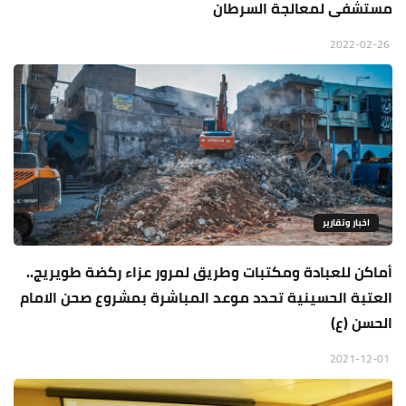
مستشفى لمعالجة السرطان
2022-02-26
اخبار وتقارير
أماكن للعبادة ومكتبات وطريق لمرور عزاء ركضة طويريج..
العتبة الحسينية تحدد موعد المباشرة بمشروع صحن الامام
الحسن (ع)
2021-12-01