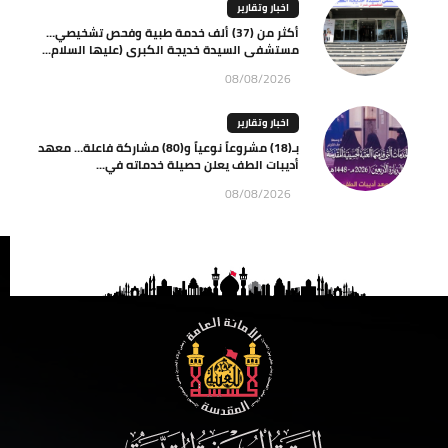
اخبار وتقارير
أكثر من (37) ألف خدمة طبية وفحص تشخيصي…
مستشفى السيدة خديجة الكبرى (عليها السلام...
08/08/2026
اخبار وتقارير
بـ(18) مشروعاً نوعياً و(80) مشاركة فاعلة… معهد
أديبات الطف يعلن حصيلة خدماته في...
08/08/2026