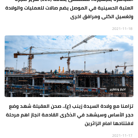
العتبة الحسينية في الموصل يضم صالات للعمليات والولادة
ولغسيل الكلى ومرافق اخرى
2021-11-18
اخبار وتقارير
تزامنا مع ولادة السيدة زينب (ع).. صحن العقيلة شهد وضع
حجر الأساس وسيشهد في الذكرى القادمة انجاز اهم مرحلة
لافتتاحها امام الزائرين
2021-11-17