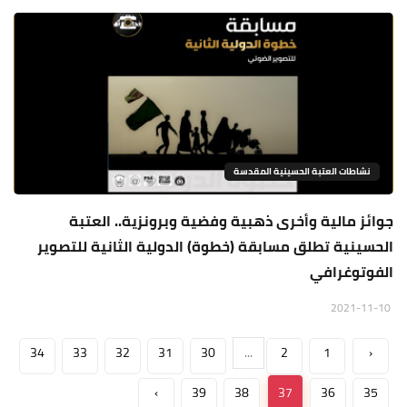
نشاطات العتبة الحسينية المقدسة
جوائز مالية وأخرى ذهبية وفضية وبرونزية.. العتبة
الحسينية تطلق مسابقة (خطوة) الدولية الثانية للتصوير
الفوتوغرافي
2021-11-10
34
33
32
31
30
...
2
1
‹
›
39
38
37
36
35