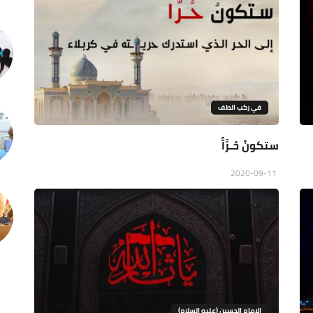
في ركب الطف
ستكونُ حُـرَّاًّ
2020-09-11
الإمام الحسين (عليه السلام)