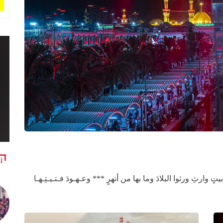
آ
تٍ وارثِ ورثوا البلادَ وما بها من أنهرٍ *** وعـهـودَ فـتـيـتِـهـا