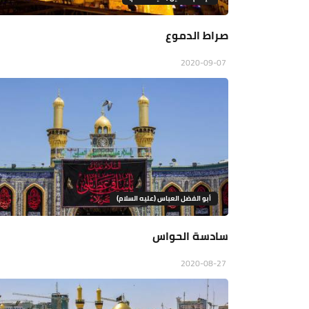
صراط الدموع
2020-09-07
أبو الفضل العباس (عليه السلام)
سادسة الحواس
2020-08-27