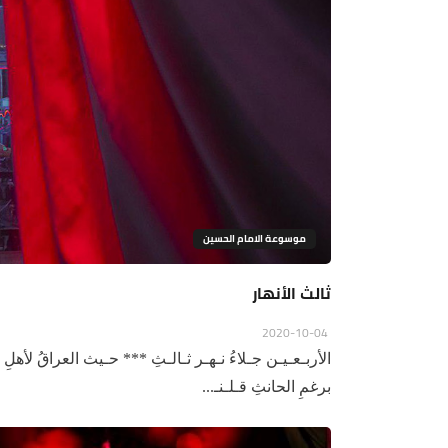
موسوعة الامام الحسين
ثالث الأنهار
2020-10-04
الأربـعـيـن جـلاءُ نـهـر ثـالـثِ *** حـيث العراقُ لأهلِ بي
برغمِ الحانثِ قـلـنـ...