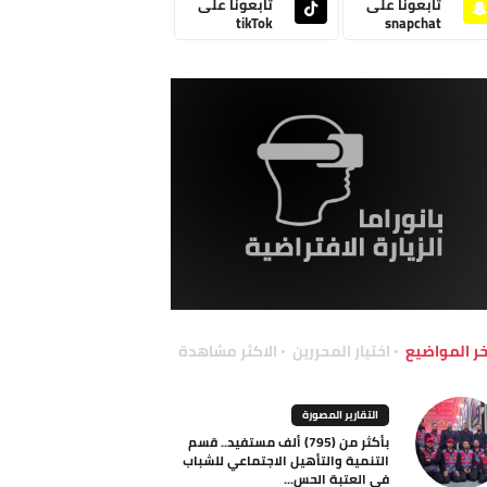
تابعونا على
تابعونا على
tikTok
snapchat
خر المواضيع
اختيار المحررين
الاكثر مشاهدة
التقارير المصورة
بأكثر من (795) ألف مستفيد.. قسم
التنمية والتأهيل الاجتماعي للشباب
في العتبة الحس...