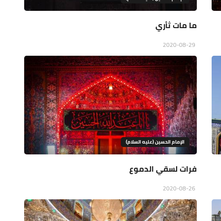
ما مات ثأري
2020-08-29
الإمام الحسين (عليه السلام)
فرات لسقي الدموع
2020-08-26