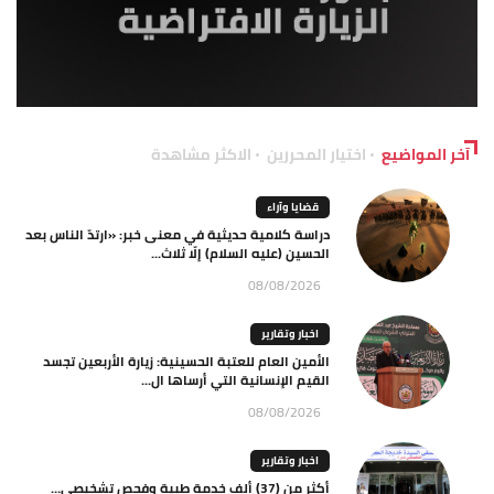
آخر المواضيع
اختيار المحررين
الاكثر مشاهدة
قضايا وآراء
دراسة كلامية حديثية في معنى خبر: «ارتدّ الناس بعد
الحسين (عليه السلام) إلّا ثلاث...
08/08/2026
اخبار وتقارير
الأمين العام للعتبة الحسينية: زيارة الأربعين تجسد
القيم الإنسانية التي أرساها ال...
08/08/2026
اخبار وتقارير
أكثر من (37) ألف خدمة طبية وفحص تشخيصي…