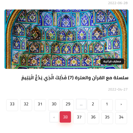
2022-06-28
معارف قرآنية
سلسلة مع القرآن والعترة (7) فَذَلِكَ الَّذِي يَدُعُّ الْيَتِيمَ
2022-04-27
33
32
31
30
29
...
2
1
‹
›
38
37
36
35
34