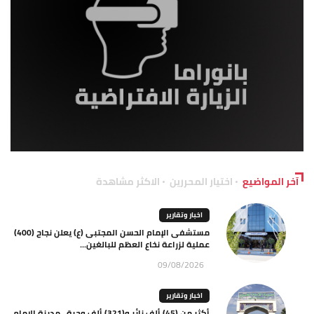
آخر المواضيع
اختيار المحررين
الاكثر مشاهدة
اخبار وتقارير
مستشفى الإمام الحسن المجتبى (ع) يعلن نجاح (400)
عملية لزراعة نخاع العظم للبالغين...
09/08/2026
اخبار وتقارير
أكثر من (45) ألف زائر و(321) ألف وجبة.. مدينة الإمام