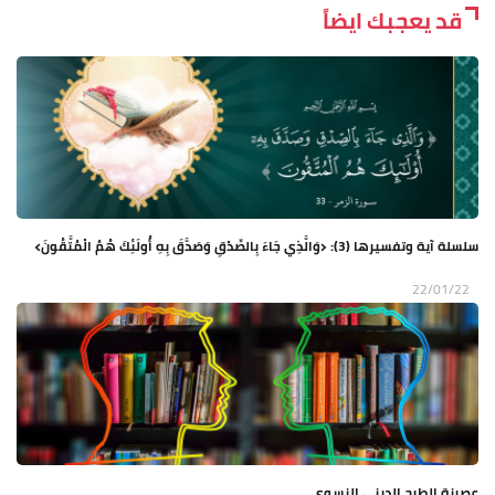
قد يعجبك ايضاً
سلسلة آية وتفسيرها (3): ﴿وَالَّذِي جَاءَ بِالصِّدْقِ وَصَدَّقَ بِهِ أُولَئِكَ هُمُ الْمُتَّقُونَ﴾
22/01/22
عصرنة الطرح الديني النسوي