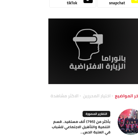
tikTok
snapchat
خر المواضيع
اختيار المحررين
الاكثر مشاهدة
التقارير المصورة
بأكثر من (795) ألف مستفيد.. قسم
التنمية والتأهيل الاجتماعي للشباب
في العتبة الحس...