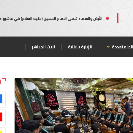
الأرض والسماء تنعى الامام الحسين (عليه السلام) في عاشوراء
ئط متعددة
الزيارة بالانابة
البث المباشر
ا