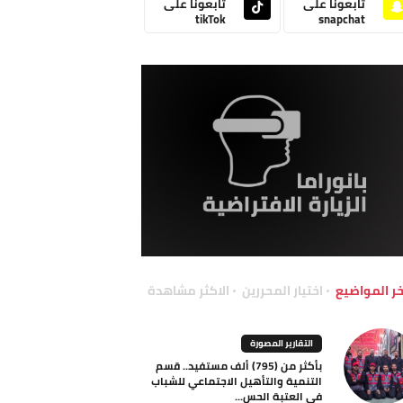
تابعونا على
تابعونا على
tikTok
snapchat
خر المواضيع
اختيار المحررين
الاكثر مشاهدة
التقارير المصورة
بأكثر من (795) ألف مستفيد.. قسم
التنمية والتأهيل الاجتماعي للشباب
في العتبة الحس...