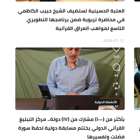
العتبة الحسينية تستضيف الشيخ حبيب الكاظمي
في محاضرة تربوية ضمن برنامجها التطويري
التاسع لمواهب العراق القرآنية
2026-07-12
الأنشطة الدولية
بأكثر من (١٠٠٠) مشارك من (١٧) دولة.. مركز التبليغ
القرآني الدولي يختتم مسابقة دولية لحفظ سورة
فصّلت وتفسيرها