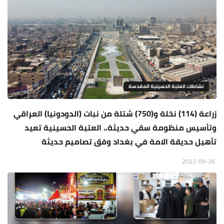
نشاطات العتبة الحسينية المقدسة
زراعة (114) نخلة و(750) شتلة من نبات (الدودونيا) العراقي
وتأسيس منظومة سقي حديثة.. العتبة الحسينية تعيد
تأهيل حديقة الامة في بغداد وفق تصاميم حديثة
2022-09-26