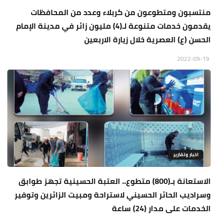
منتسبون ومتطوعون من كربلاء وعدد من المحافظات
يقدمون خدمات متنوعة لـ(4) مليون زائر في مدينة الإمام
الحسن (ع) العصرية خلال زيارة الاربعين
2022-09-19
اخبار وتقارير
الاستعانة بـ(800) متطوع.. العتبة الحسينية تجهز طوابق
وسراديب الحائر الحسيني لاستراحة ومبيت الزائرين وتوفير
الخدمات على مدار (24) ساعة