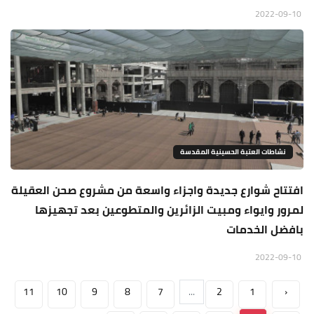
2022-09-10
نشاطات العتبة الحسينية المقدسة
افتتاح شوارع جديدة واجزاء واسعة من مشروع صحن العقيلة
لمرور وايواء ومبيت الزائرين والمتطوعين بعد تجهيزها
بافضل الخدمات
2022-09-10
11
10
9
8
7
...
2
1
‹