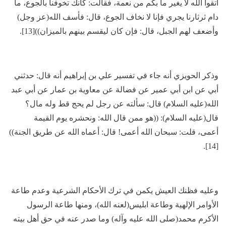
اتقوا الله لا يغير ما بكم من نعمة، فقالت: كأنك تخوفنا بالجوع، ما
دام ثرثارنا يجري فإنا لا نخاف الجوع، قال: فأسف الله(عز وجل)
وأضعف لهم الجبل، قال: فإن كان ليقسم بينهم بالميزان))[13].
وذكر الحويزي أنه جاء في تفسير علي بن إبراهيم أنه قال: حدثني
أبي عن ابن أبي عمير عن فضالة عن معاوية بن عمار عن أبي عبد
الله(عليه السلام) قال: سألته عن رجل لم يحج قط وله مال؟
قال(عليه السلام): ((هو ممن قال الله: ونحشره يوم القيمة
أعمى، قلت: سبحان الله أعمى! قال: أعماه الله عن طريق الجنة))
[14].
وعليه فظنك العيش يكمن في ترك الأحكام الشرعية وعدم طاعة
الأوامر الإلهية وطاعة ابليس(لعنه الله)، ومنها طاعة الرسول
الأكرم محمد(صلى الله عليه وآله) وما صدر عنه في حق أهل بيته