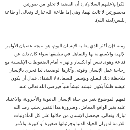
الكرام(عليهم السلام)، إذ أن القضية لا تخلوا من صورتين
محصورتين لا ثالث لهما، وهي إما طاعة الله تبارك وتعالى أو طاعة
إبليس(لعنه الله).
ومنه فإن أكثر الذي يعانيه الإنسان اليوم، هو: نتيجة عصيان الأوامر
الإلهية والاستهانة بها والتماهل في تطبيقها سواء كان ذلك عن
قناعة وهوى نفس أو انكسار وانهزام أمام الضغوطات الإبليسية مع
رجاحة عقل الإنسان وقوته، وآثارها الوضعية، لذا فحري بالإنسان
ملاحظة ذلك ليصلح ويؤسس للسعادة لا الشقاء، فبدل أن يكون
عيشه ظنكاً يكون عيشه عيشاً هنياً فيرضى الله تعالى عنه.
ففهم الموضوع يغير من حياة الإنسان الدنيوية والأخروية، والاعتياد
عليه يغير الواقع المعاش، وضرورة هذا التغيير يجلب رضا الله
تبارك وتعالى، فيحصل الإنسان من خلالها على كل المأذونيات
اللازمة لدوران الحياة الدنيا وجزئياتها صغيرة أو كبيرة، والأمر