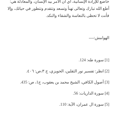
خاضع للإرادة الإنسانية، أي أن الأمر بيد الإنسان، والمعادلة هي:
أطع الله تبارك وتعالى تهنأ وتسعد وتتقدم وتتطور في حياتك، وإلا
فأنت لا تحظى بالتعاسة والشقاء والنكد.
الهوامش:----
[1] سورة طه: 124.
[2] انظر: تفسير نور الثقلين، الحويزي، ج ٣،ص: ٤٠٦.
[3] أصول الكافي، الشيخ محمد بن يعقوب، ج1، ص: 435.
[4] سورة الذاريات: 56.
[5] سورة ال عمران، الآية: 110.