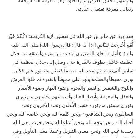
واتباعهم لتحقق الغرض من الخلق، وهو: معرفة الله سبحانه
وتعالى معرفة تقتضي عبادته.
فقد ورد عن جابر بن عبد الله في تفسير الآية الكريمة: {كُنْتُمْ خَيْرَ
أُمَّةٍ أُخْرِجَتْ لِلنَّاسِ}[5] أنه قال: قال رسول الله(صلى الله عليه
واله): ((أول ما خلق الله نوري ابتدعه من نوره واشتقه من خلال
عظمته فاقبل يطوف بالقدرة حتى وصل إلى جلال العظمة في
ثمانين ألف سنه ثم سجد لله تعظيماً فتفتّق منه نور علي فكان
نوري محيطاً بالعظمة ونور علي محيطاً بالقدرة ثم خلق العرش
واللوح والشمس والقمر والنجوم وضوء النهار وضوء الأبصار
والعقل والمعرفة وأبصار العباد وأسماعهم وقلوبهم من نوري
ونوري مشتق من نوره فنحن الأولون ونحن الآخرون ونحن
السابقون ونحن الشافعون ونحن كلمة الله ونحن خاصة الله ونحن
أحباء الله ونحن وجه الله ونحن اُمناء الله ونحن خزنة وحي الله
وسدنة غيب الله ونحن معدن التنزيل وعندنا معنى التأويل وفي