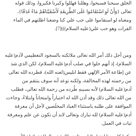
الخلق سبحنا فسبحوا، وهللنا فهللوا وكبرنا فكبروا، وذلك قوله
تعالى {وَأَنْ لَوِ اسْتَقَامُوا عَلَى الطَّرِيقَةِ لَأَسْقَيْنَاهُمْ مَاءً غَدَقًا}،
ومعناه لو استقاموا على حب علي كنا وضعنا اظلتهم في الماء
الفرات وهو حب علي(عليه السلام)))[7].
ومن أجل ذلك أمر الله تعالى ملائكته بالسجود التعظيمي لآدم(عليه
السلام)، إذ أنهم حلوا في صلب آدم(عليه السلام)، لكن الذي شذ
عن إطاعة الأمر الإلهي فقط ابليس(لعنه الله)، فطرده الله تعالى
من رحمته لهذه المخالفة، ولكنه توعد أنه سوف ينتقم من
آدم(عليه السلام) لأنه بسببهِ طُرده من رحمة الله تعالى، فطلب
من الله تعالى ذلك وقد أذن الله له اختباراً وامتحاناً وابتلاءً، وجاءت
الموافقة على طلبه باستثناء العباد المخلَصين لأجل أن معرفة
آدم(عليه السلام) لله تبارك وتعالى لابد أن تكون عن علم ومعرفة
ثبات في العمل.