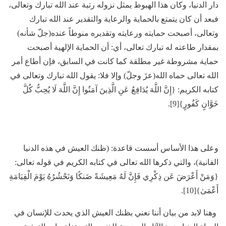
دار الدنيا، وكان هذا الهبوط يمثل نزوله رتبة عند الله تبارك وتعالى،
فبعد أن كان يتمتع بالحماية والرعاية والتقدير عند الله تبارك
وتعالى، أصبحت حمايته ورعايته وتقديره منوطاً عنده(جلّ شأنه)
بمقدار طاعته له تبارك تعالى، أي: أن الحماية الإلهية أصبحت
حماية مشروطة غير مطلقة كما كانت في السابق، فإن أطاع أمر
الله تعالى حماه الله(عزَ وجلّ) وإلا فلا: يقول الله تبارك وتعالى في
كتابه الكريم: {إِنَّ اللَّهَ يُدَافِعُ عَنِ الَّذِينَ آمَنُوا إِنَّ اللَّهَ لَا يُحِبُّ كُلَّ
خَوَّانٍ كَفُورٍ}[9].
وعلى هذا الأساس أسست قاعدة: (ظنك العيش في هذه الدنيا
الفانية)، والتي ذكرها الله تعالى في كتابه الكريم في قوله تعالى:
{وَمَنْ أَعْرَضَ عَن ذِكْرِي فَإِنَّ لَهُ مَعِيشَةً ضَنكًا وَنَحْشُرُهُ يَوْمَ الْقِيَامَةِ
أَعْمَىٰ}[10].
وهنا لابد من بيان أننا نعني بظنك العيش الذي يحدث للإنسان في