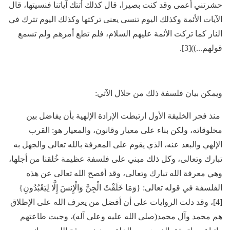
حشرتني أعمى وقد كنت بصيرا، قال كذلك أتتك آياتنا فنسيتها، قال
الآيات الأئمة وكذلك اليوم تنسى يعنى تركتها وكذلك اليوم تترك في
النار كما تركت الأئمة عليهم السلام، فلم تطع أمرهم ولم تسمع
قولهم...))[3].
ويمكن بيان فلسفة ذلك من خلال الآتي:
منذ فجر الخليقة الأول ارتبطت الإرادة الإلهية بأن يفاضل بين
مخلوقاته، ولكن بناء على معيار وقانون، والمعيار هو: القرب
الإلهي والبعد عنه، الذي يقوم على المعرفة بالله تعالى والجهل به
تبارك وتعالى، وكل ذلك مبني على فلسفة عظيمة خُلقنا من أجلها،
وهي معرفة الله تبارك وتعالى، وقد أفصح الله تعالى عن هذه
الفلسفة في قوله تعالى: {وَمَا خَلَقْتُ الْجِنَّ وَالْإِنسَ إِلَّا لِيَعْبُدُونِ}
[4]، وقد دلت الروايات على أن أفضل من يعرف الله على الإطلاق
هم محمد وآل محمد(صلى الله عليه وعلى آله)، وجبت طاعتهم