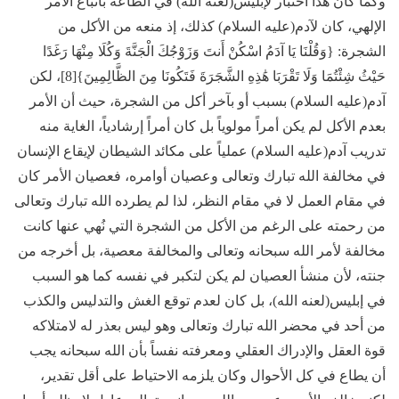
وكما كان هذا اختبار لإبليس(لعنه الله) في الطاعة باتباع الأمر
الإلهي، كان لآدم(عليه السلام) كذلك، إذ منعه من الأكل من
الشجرة: {وَقُلْنَا يَا آدَمُ اسْكُنْ أَنتَ وَزَوْجُكَ الْجَنَّةَ وَكُلَا مِنْهَا رَغَدًا
حَيْثُ شِئْتُمَا وَلَا تَقْرَبَا هَٰذِهِ الشَّجَرَةَ فَتَكُونَا مِنَ الظَّالِمِينَ}[8]، لكن
آدم(عليه السلام) بسبب أو بآخر أكل من الشجرة، حيث أن الأمر
بعدم الأكل لم يكن أمراً مولوياً بل كان أمراً إرشادياً، الغاية منه
تدريب آدم(عليه السلام) عملياً على مكائد الشيطان لإيقاع الإنسان
في مخالفة الله تبارك وتعالى وعصيان أوامره، فعصيان الأمر كان
في مقام العمل لا في مقام النظر، لذا لم يطرده الله تبارك وتعالى
من رحمته على الرغم من الأكل من الشجرة التي نُهي عنها كانت
مخالفة لأمر الله سبحانه وتعالى والمخالفة معصية، بل أخرجه من
جنته، لأن منشأ العصيان لم يكن لتكبر في نفسه كما هو السبب
في إبليس(لعنه الله)، بل كان لعدم توقع الغش والتدليس والكذب
من أحد في محضر الله تبارك وتعالى وهو ليس بعذر له لامتلاكه
قوة العقل والإدراك العقلي ومعرفته نفساً بأن الله سبحانه يجب
أن يطاع في كل الأحوال وكان يلزمه الاحتياط على أقل تقدير،