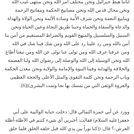
آياتنا هبط جبرائيل ونحن مختلف أمر الله ونحن منتهى غيب الله
ونحن محال قدس الله ونحن مصابيح الحكمة ومفاتيح الرحمة
وينابيع النعمة ونحن شرف الأُمة وسادة الأئمة ونحن الولاة والهداة
والدعاة والسقاة والحماة وحبنا طريق النجاة وعين الحياة ونحن
السبيل والسلسبيل والمنهج القويم والصراط المستقيم من آمن بنا
آمن بالله ومن رد علينا رد على الله ومن شك فينا شك في الله
ومن عرفنا عرف الله ومن تولى عنا تولى عن الله ومن تبعنا أطاع
الله ونحن الوسيلة إلى الله والوصلة إلى رضوان الله ولنا العصمة
والخلافة والهداية وفينا النبوة والإمامة والولاية ونحن معدن الحكمة
وباب الرحمة ونحن كلمة التقوى والمثل الأعلى والحجة العظمى
والعروة الوثقى التي من تمسك بها نجا وتمت البشرى))[6].
وورد عن أبي حمزة الثمالي قال: دخلت حبابة الوالبية على أبي
جعفر(عليه السلام) فقالت: أخبرني أي شيء كنتم في الأظلة-أظلة
العرش-؟ قال: ((كنا نوراً بين يدي الله قبل خلقه الخلق فلما خلق