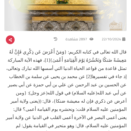
22/10/2024
2897 مشاهدة
قال الله تعالى في كتابه الكريم: {وَمَنْ أَعْرَضَ عَن ذِكْرِي فَإِنَّ لَهُ
مَعِيشَةً ضَنكًا وَنَحْشُرُهُ يَوْمَ الْقِيَامَةِ أَعْمَىٰ}[1]، فهذه الآية المباركة
تمثل قاعدة من قواعد الحياة الدنيا التي أسسها الله تبارك وتعالى،
إذ جاء في تفسيرها[2] عن محمد بن يحيى عن سلمة بن الخطاب
عن الحسين بن عبد الرحمن عن علي بن أبي حمزة عن أبي بصير
عن أبي عبد الله(عليه السلام) في قول الله(عز وجل): {ومن
أعرض عن ذكري فإن له معيشة ضنكا}، قال: ((يعنى ولاية أمير
المؤمنين عليه السلام قلت: ونحشره يوم القيامة أعمى؟ قال:
يعنى أعمى البصر في الآخرة أعمى القلب في الدنيا عن ولاية أمير
المؤمنين عليه السلام، قال: وهو متحير في القيامة يقول: لم