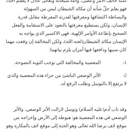
لكنه خالف الأمر وعصى، والله سبحانه وتعالى عادل لا يظلم أحدا،
فهو يعلم جلّ شأنه أن مكائد الشيطان ليس من السهولة
والبساطة اكتشافها ومعرفتها لقدرته المفرطة مقابل قدرة
الإنسان، ولكن يستطيع معرفتها بالتعود على الاستقامة والفعل
الصحيح بإطاعة الأوامر الإلهية، فهي الاكسير الذي يواجه به
الإنسان مكائد الشيطان(لعنه الله)، ولكن المخالفة إن وقعت مهما
كان سببها ودافعها فيها أمران يلزم بيانهما:
1- المعصية والمخالفة التي توجب التوبة النصوحة.
2- الأثر الوضعي الناشئ من جراء هذه المعصية والذي
لا يرتفع إلا بالتوسل وطلب الرفع له.
وقد تاب آدم(عليه السلام) وتوسل لازالت الأثر الوضعي، والأثر
الوضعي في هذه المعصية هو: هبوطه إلى الأرض وإخراجه من
موقع حُف برضا الله تعالى وهو الجنة إلى موقع حُف بالمكاره وهو