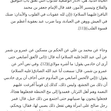
الحياة الدنيا، هي: الآثار الوضعية للذنوب التي تغلق باب التوفيق
والفلاح وتيسير الأمور، فقد قال الإمام جعفر بن محمد
الباقر(عليهما السلام): ((إن لله عقوبات في القلوب والأبدان: ضنك
في العيش ووهن في العبادة، وما ضرب عبد بعقوبة أعظم من
قسوة القلب))[11].
وجاء عن محمد بن علي عن الحكم بن مسكين عن عمرو بن شمر
عن أبي عبد الله(عليه السلام) أنه قال: ((انى لألعق أصابعي حتى
أرى ان خادمي يقول: ما أشره مولاي))[12]، وفي نص آخر عن
عمرو بن شمر، قال: سمعت أبا عبد الله الصادق(عليه السلام)
يقول: ((إني لألحس أصابعي من المأدوم حتى أخاف أن يرى خادمي
أن ذلك من الجشع، وليس ذلك، كذلك إن قوماً أفرغت عليهم
النعمة وهم أهل الثرثار، فعمدوا إلى مخ الحنطة فجعلوها هجاءً،
فجعلوا ينجون بها صبيانهم حتى اجتمع من ذلك جبل، قال: فمر
رجل صالح على امرأة وهي تفعل ذلك بصبي لها، فقال: ويحكم،