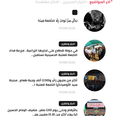
آخر المواضيع
اختيار المحررين
الاكثر مشاهدة
لِكُلِّ سِرٍّ ثَوَابٌ إِلَّا الدَّمْعَةَ فِينَا!
10/08/2026
اخبار وتقارير
في جولة للاطلاع على تجاربها الزراعية.. مزرعة فدك
التابعة للعتبة الحسينية تستقبل...
10/08/2026
اخبار وتقارير
أكثر من مليون زائر و(230) ألف وجبة طعام.. مدينة
سيد الأوصياء(ع) التابعة للعتبة ا...
10/08/2026
اخبار وتقارير
بالأرقام وحتى يوم (20) صفر.. مضيف الإمام الحسين
(ع) يوزع أكثر من (5.9) ملايين وج...