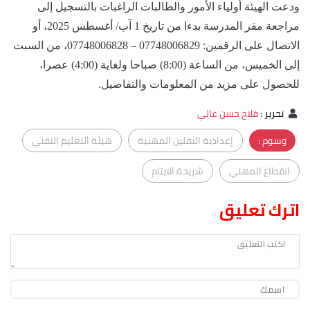
ودعت الهيئة أولياء الأمور والطالبات الراغبات بالتسجيل إلى
مراجعة مقر المدرسة بدءا من تاريخ 1 آب/ أغسطس 2025، أو
الاتصال على الرقمين: 07748006829 – 07748006828، من السبت
إلى الخميس، من الساعة (8:00) صباحا ولغاية (4:00) عصرا،
للحصول على مزيد من المعلومات والتفاصيل.
تحرير
:
فلاح حسن غالي
وسوم :
إعدادية الثقلين المهنية
هيئة التعليم التقني
القطاع المهني
شريحة الايتام
اترك تعليق