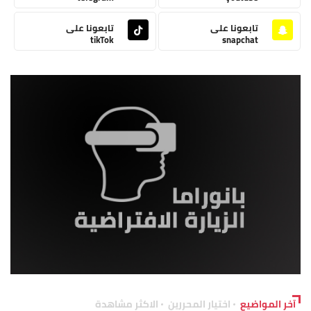
تابعونا على
تابعونا على
tikTok
snapchat
آخر المواضيع
اختيار المحررين
الاكثر مشاهدة