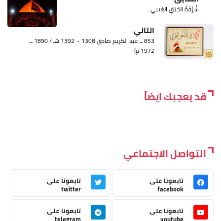
شُرْفَةُ الحَبَقِ الغَيبي
التالي
853 ــ عبد الكريم صادق 1308 – 1392 هـ / 1890 ــ
1972 م)
قد يعجبك ايضاً
التواصل الاجتماعي
تابعونا على
تابعونا على
twitter
facebook
تابعونا على
تابعونا على
telegram
youtube