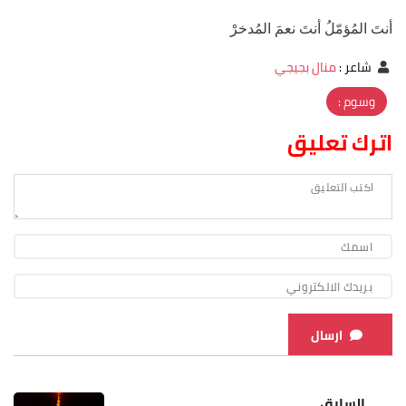
أنتَ المُؤمّلُ أنتَ نعمَ المُدخرْ
شاعر
:
منال بجيجي
وسوم :
اترك تعليق
ارسال
السابق