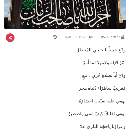
05/10/2022
1940 مشاهدة
ودّع حبيباً يا حبيبي المُنتظرْ
أمْرُ الإله ولامردّ لما أمرْ
ودّع أباً بصلاةِ حُزنٍ دامعٍ
فغريبُ سامُرّاء دُنياه هجرْ
لهفي عليه تفتّتت احشاؤهُ
لهفي لقلبكَ كيفَ آسى واصطبرْ
وعزاؤنا ياحجّة الباري علا