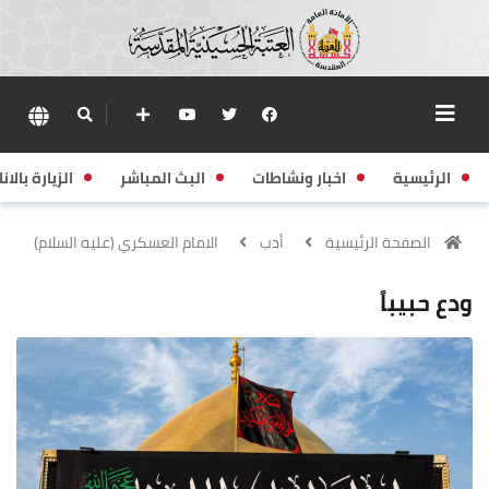
الرئيسية
اخبار ونشاطات
البث المباشر
الزيارة بالانا
الصفحة الرئيسية
أدب
الامام العسكري (عليه السلام)
ودع حبيباََ