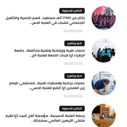
التقارير المصورة
بأكثر من (795) ألف مستفيد.. قسم التنمية والتأهيل
الاجتماعي للشباب في العتبة الحس...
06/08/2026
اخبار وتقارير
خدمات طبية وإرشادية وتقنية متكاملة.. جامعة
الزهراء (ع) للبنات التابعة للعتبة الح...
06/08/2026
اخبار وتقارير
عمليات جراحية وقسطرات قلبية.. مستشفى الإمام
زين العابدين (ع) التابع للعتبة الحسي...
06/08/2026
التقارير المصورة
برعاية العتبة الحسينية.. مؤسسة أهل البيت (ع) تقيم
ملتقى الأربعين العالمي بمشاركة...