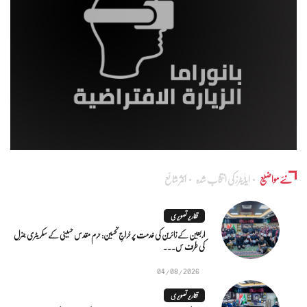
نئے مواضیع
ایڈٰیٹرز کی انتخاب شدہ
اکثر شائع
تقاریر تصویری
اربعین کے زائرین کی خدمت پر خراجِ تحسین: حرم مقدس حسینی کے سکریٹری جنرل
کی طرف س...
04/08/2026
تقاریر تصویری