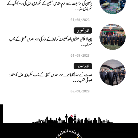
اربعین کی مناسبت سے: حرم مقدس حسینی کے سکریٹری جنرل کی حرم کاظمیہ کے
سکریٹری جنر...
04/08/2026
تقاریر تصویری
بین الاقوامی صحافیوں اور کنٹینٹ کریئیٹرز کے وفد کی حرم مقدس حسینی کے نائب
سکریٹر...
04/08/2026
تقاریر تصویری
خدمات کے بہاؤ کا جائزہ.. حرم مقدس حسینی کے نائب سکریٹری جنرل کا متعدد
خدماتی شعب...
03/08/2026