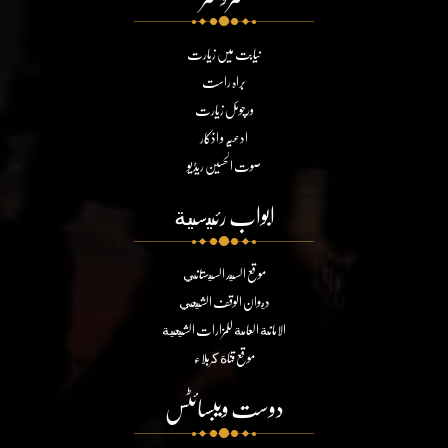
نیابت میں زیارت
براہ راست
ورچوئل زیارت
ادعیہ و اذکار
صوت الحسین ریڈیو
ابواب رئيسية
موقع السيد السيستاني
ديوان الوقف الشيعي
الامانة العامة للمزارات الشيعية
موقع قناة كربلاء
دوست ویبسائٹس