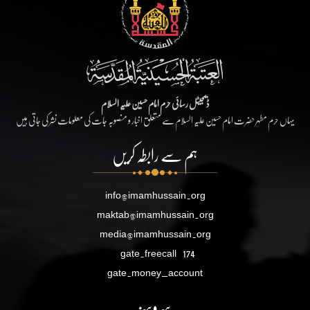
ڈیجیٹل رسائی حرم امام حسین علیہ السلام
یہاں حرم مطہر حضرت امام حسین علیہ السلام سے متعلق اخبار و منصوبہ جات کی معلومات نشر کی جاتی ہیں
ہم سے رابطہ کریں
info@imamhussain.org
maktab@imamhussain.org
media@imamhussain.org
gate.freecall
174
gate.money_account
سروسز