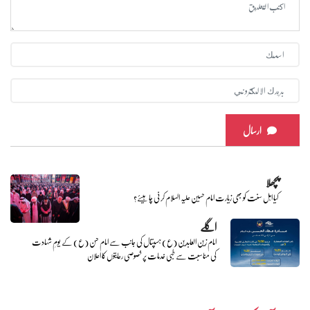
ارسال
پچھلا
کیا اہل سنت کو بھی زیارت امام حسین علیہ السلام کرنی چاہیئے؟
اگلے
امام زین العابدین (ع) ہسپتال کی جانب سے امام حسن (ع) کے یومِ شہادت
کی مناسبت سے طبی خدمات پر خصوصی رعایتوں کا اعلان