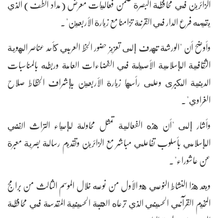
الزائرين في محافظة البصرة ضمن فعاليات معرض (مداد الطف) الذي
يقيمه فرع الدار في القرنة تزامنا مع زيارة الأربعين".
وأوضح أن "الورشة تهدف إلى تعزيز حضور الخط العربي كأحد عناصر الهوية
الثقافية الإسلامية الأصيلة في الفضاءات العامة وربطه بالمناسبات
الدينية الكبرى وعلى رأسها زيارة الأربعين بإشراف الخطاط صلاح
الغراوي".
وأشار إلى "أن هذه الفعالية تمثل محاولة لإحياء التراث الفني
الإسلامي بأسلوب تفاعلي مباشر مع الزائرين وتقديم رسالة بصرية معبرة
عن عاشوراء".
ويعد هذا النشاط النوعي هو الأول من نوعه خلال الموسم الثالث من برامج
المخيم القرآني الحسيني الذي ترعاه العتبة الحسينية المقدسة في محافظة