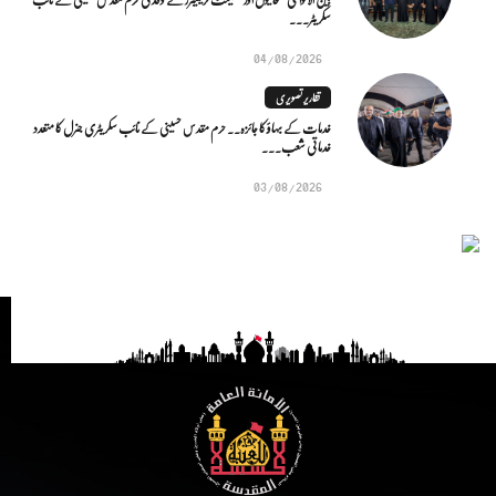
سکریٹر...
04/08/2026
تقاریر تصویری
خدمات کے بہاؤ کا جائزہ.. حرم مقدس حسینی کے نائب سکریٹری جنرل کا متعدد
خدماتی شعب...
03/08/2026