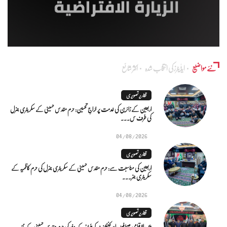
نئے مواضیع
ایڈٰیٹرز کی انتخاب شدہ
اکثر شائع
تقاریر تصویری
اربعین کے زائرین کی خدمت پر خراجِ تحسین: حرم مقدس حسینی کے سکریٹری جنرل
کی طرف س...
04/08/2026
تقاریر تصویری
اربعین کی مناسبت سے: حرم مقدس حسینی کے سکریٹری جنرل کی حرم کاظمیہ کے
سکریٹری جنر...
04/08/2026
تقاریر تصویری
بین الاقوامی صحافیوں اور کنٹینٹ کریئیٹرز کے وفد کی حرم مقدس حسینی کے نائب