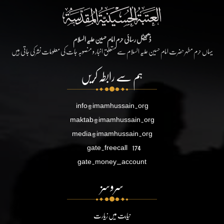
ڈیجیٹل رسائی حرم امام حسین علیہ السلام
یہاں حرم مطہر حضرت امام حسین علیہ السلام سے متعلق اخبار و منصوبہ جات کی معلومات نشر کی جاتی ہیں
ہم سے رابطہ کریں
info@imamhussain.org
maktab@imamhussain.org
media@imamhussain.org
gate.freecall
174
gate.money_account
سروسز
نیابت میں زیارت