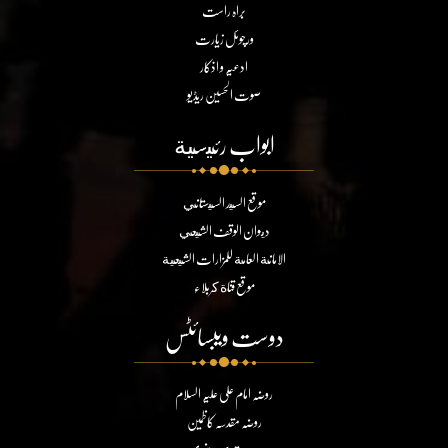
براہ راست
ورچوئل زیارت
ادعیہ و اذکار
صوت الحسین ریڈیو
ابواب رئيسية
موقع السيد السيستاني
ديوان الوقف الشيعي
الامانة العامة للمزارات الشيعية
موقع قناة كربلاء
دوست ویبسائٹس
روضہ امام علی علیہ السلام
روضہ مقدسہ کاظمین