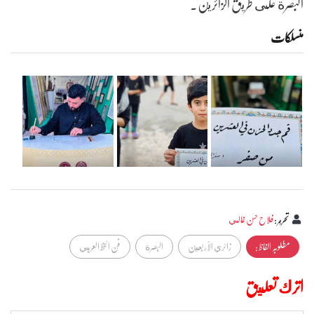
البصرة على طريق الزائرين.
منسلکات
تحرير
:
فلاح حسن غالي
مطلوبہ الفاظ :
زائري الأربعين
البصرة
فن الخط العربي
اترك تعليق