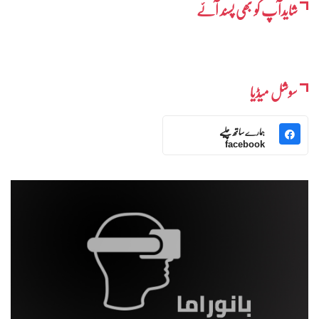
شایدآپ کو بھی پسند آئے
سوشل میڈیا
ہمارے ساتھ چلیے
facebook