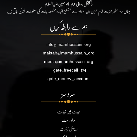
ڈیجیٹل رسائی حرم امام حسین علیہ السلام
یہاں حرم مطہر حضرت امام حسین علیہ السلام سے متعلق اخبار و منصوبہ جات کی معلومات نشر کی جاتی ہیں
ہم سے رابطہ کریں
info@imamhussain.org
maktab@imamhussain.org
media@imamhussain.org
gate.freecall
174
gate.money_account
سروسز
نیابت میں زیارت
براہ راست
ورچوئل زیارت