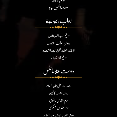
ادعیہ و اذکار
صوت الحسین ریڈیو
ابواب رئيسية
موقع السيد السيستاني
ديوان الوقف الشيعي
الامانة العامة للمزارات الشيعية
موقع قناة كربلاء
دوست ویبسائٹس
روضہ امام علی علیہ السلام
روضہ مقدسہ کاظمین
حرم مقدس رضوی
حرم مقدس عسکری
روضہ مقدسہ عباس علیہ السلام