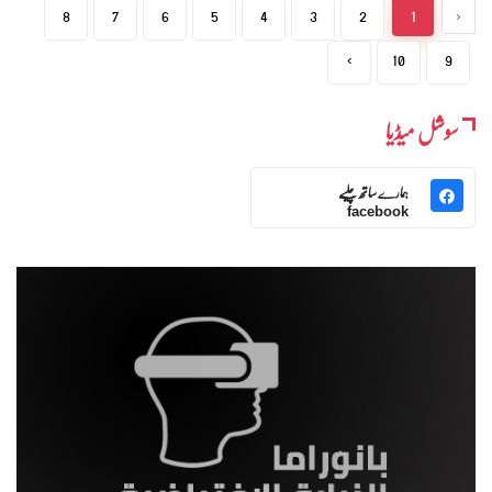
8
7
6
5
4
3
2
1
‹
›
10
9
سوشل میڈیا
ہمارے ساتھ چلیے
facebook