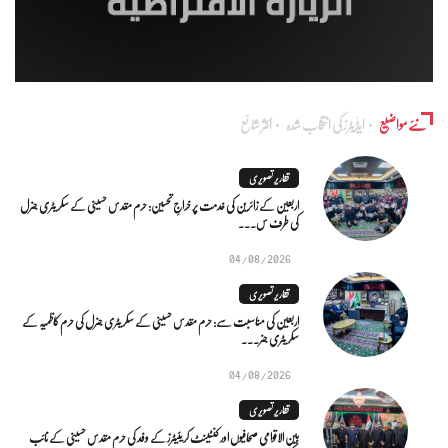
نئے مواضیع
ایڈٰیٹرز کی انتخاب شدہ
اکثر شائع
تقاریر تصویری
اربعین کے زائرین کی خدمت پر خراجِ تحسین: حرم مقدس حسینی کے سکریٹری جنرل
کی طرف س...
04/08/2026
تقاریر تصویری
اربعین کی مناسبت سے: حرم مقدس حسینی کے سکریٹری جنرل کی حرم کاظمیہ کے
سکریٹری جنر...
04/08/2026
تقاریر تصویری
بین الاقوامی صحافیوں اور کنٹینٹ کریئیٹرز کے وفد کی حرم مقدس حسینی کے نائب