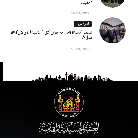
سکریٹر...
04/08/2026
تقاریر تصویری
خدمات کے بہاؤ کا جائزہ.. حرم مقدس حسینی کے نائب سکریٹری جنرل کا متعدد
خدماتی شعب...
03/08/2026