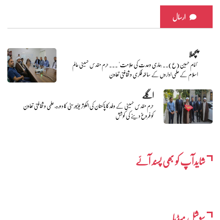
ارسال
پچھلا
"امام حسین (ع).. ہماری وحدت کی علامت" ... حرم مقدس حسینی عالم
اسلام کے علمی اداروں کے ساتھ فکری و ثقافتی تعاون
اگلے
حرم مقدس حسینی کے وفد کا پاکستان کی الکوثر یونیورسٹی کا دورہ، علمی و ثقافتی تعاون
کو فروغ دینے کی کوشش
شایدآپ کو بھی پسند آئے
سوشل میڈیا