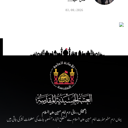
03/08/2026
ڈیجیٹل رسائی حرم امام حسین علیہ السلام
یہاں حرم مطہر حضرت امام حسین علیہ السلام سے متعلق اخبار و منصوبہ جات کی معلومات نشر کی جاتی ہیں