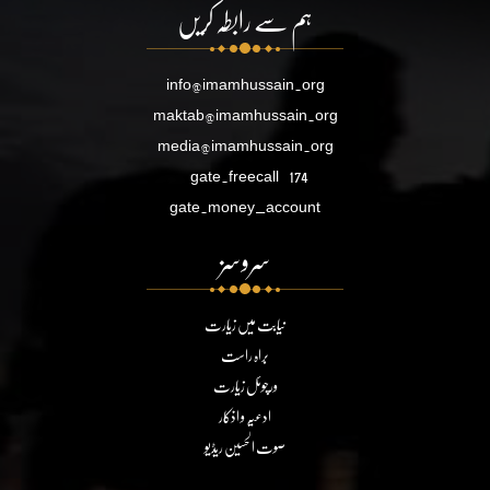
ہم سے رابطہ کریں
info@imamhussain.org
maktab@imamhussain.org
media@imamhussain.org
gate.freecall
174
gate.money_account
سروسز
نیابت میں زیارت
براہ راست
ورچوئل زیارت
ادعیہ و اذکار
صوت الحسین ریڈیو