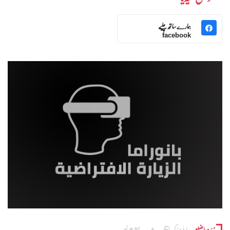
ہمارے ساتھ چلیے
facebook