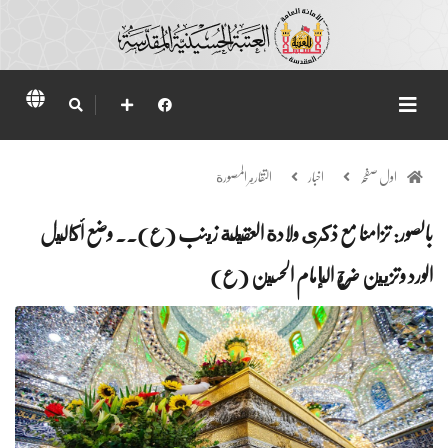
اول صفحہ
اخبار
التقارير المصورة
بالصور: تزامنا مع ذكرى ولادة العقيلة زينب (ع).. وضع أكاليل
الورد وتزيين ضريح الإمام الحسين (ع)