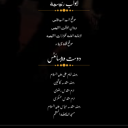
ابواب رئيسية
موقع السيد السيستاني
ديوان الوقف الشيعي
الامانة العامة للمزارات الشيعية
موقع قناة كربلاء
دوست ویبسائٹس
روضہ امام علی علیہ السلام
روضہ مقدسہ کاظمین
حرم مقدس رضوی
حرم مقدس عسکری
روضہ مقدسہ عباس علیہ السلام
مسجد الكوفة المعظم