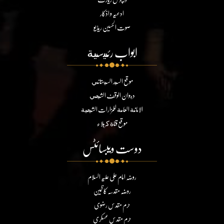
ادعیہ و اذکار
صوت الحسین ریڈیو
ابواب رئيسية
موقع السيد السيستاني
ديوان الوقف الشيعي
الامانة العامة للمزارات الشيعية
موقع قناة كربلاء
دوست ویبسائٹس
روضہ امام علی علیہ السلام
روضہ مقدسہ کاظمین
حرم مقدس رضوی
حرم مقدس عسکری