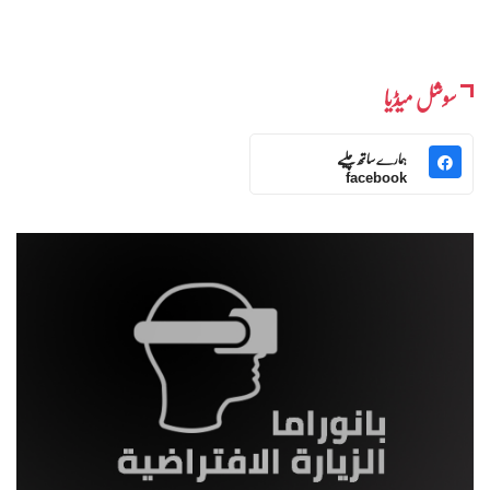
سوشل میڈیا
ہمارے ساتھ چلیے
facebook