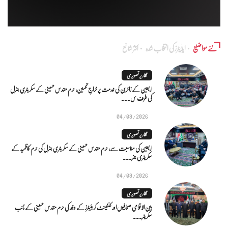
نئے مواضیع
ایڈٰیٹرز کی انتخاب شدہ
اکثر شائع
تقاریر تصویری
اربعین کے زائرین کی خدمت پر خراجِ تحسین: حرم مقدس حسینی کے سکریٹری جنرل
کی طرف س...
04/08/2026
تقاریر تصویری
اربعین کی مناسبت سے: حرم مقدس حسینی کے سکریٹری جنرل کی حرم کاظمیہ کے
سکریٹری جنر...
04/08/2026
تقاریر تصویری
بین الاقوامی صحافیوں اور کنٹینٹ کریئیٹرز کے وفد کی حرم مقدس حسینی کے نائب
سکریٹر...