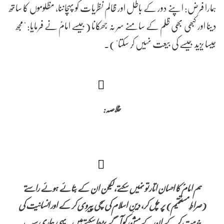
ہمارا فرض: اپنے دور کے باطل اور ظالم نظریات کو پہچاننا، مظلوموں کا ساتھ
دینا اور کبھی بھی ظلم کے سامنے سر نہ جھکانا (جیسے امامؑ نے فرمایا: "مجھ
جیسا یزید جیسے کی بیعت نہیں کر سکتا").
خلاصہ:
ہم امامؑ کا احسان اتار تو نہیں سکتے، لیکن ان کے بتائے ہوئے راستے
(صراطِ مستقیم) پر چل کر، دینِ اسلام کی سچی پیروی کر کے اور انسانیت کی
خدمت کر کے ان کے مشن کو آگے بڑھا سکتے ہیں۔ یہی ہماری سب