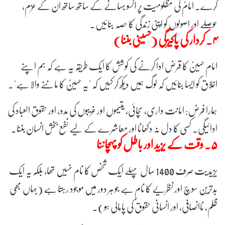
کرے۔ امامؑ کی مظلومیت پر آنسو بہانے کے ساتھ ساتھ ان کے عزم،
حوصلے اور اصولوں کو اپنی زندگی کا حصہ بنائیں۔
۴. کردار کی پاکیزگی (حسینی بننا)
امام حسینؑ کا قرض ادا کرنے کی کوشش کا ایک طریقہ یہ ہے کہ ہم اپنے
اخلاق کو ایسا بنائیں کہ لوگ ہمیں دیکھ کر کہیں کہ "یہ حسینؑ کا ماننے والا ہے"۔
ہمارا فرض: امانت داری، سچائی، یتیموں اور غریبوں کی مدد، اور حقوق العباد کی
ادائیگی۔ کسی کا دل نہ دکھانا اور معاشرے کے لیے نفع بخش انسان بننا۔
۵. وقت کے یزید اور باطل کو پہچاننا
یزیدیت صرف 1400 سال پہلے ایک شخص کا نام نہیں تھا، بلکہ یہ ایک
بدترین سوچ اور نظریے کا نام ہے جو ہر دور میں موجود رہتا ہے (جہاں بھی
ظلم، ناانصافی، اور انسانی حقوق کی پامالی ہو)۔