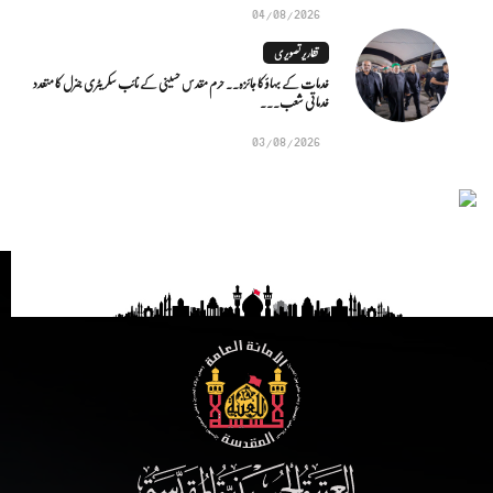
04/08/2026
تقاریر تصویری
خدمات کے بہاؤ کا جائزہ.. حرم مقدس حسینی کے نائب سکریٹری جنرل کا متعدد
خدماتی شعب...
03/08/2026