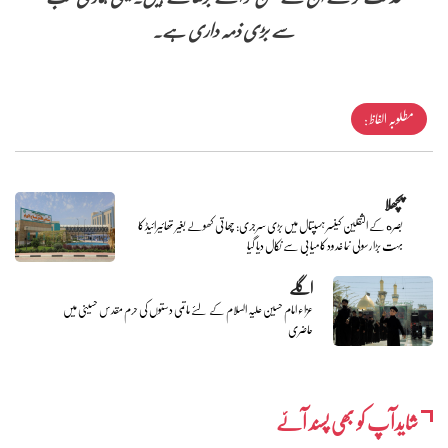
سے بڑی ذمہ داری ہے۔
مطلوبہ الفاظ :
پچھلا
بصره کے الثقلین کینسر ہسپتال میں بڑی سرجری: چھاتی کھولے بغیر تھائیرائیڈ کا
بہت بڑا رسولی نما غدود کامیابی سے نکال دیا گیا
اگلے
عزاء امام حسین علیہ السلام کے لئے ماتمی دستوں کی حرم مقدس حسینی میں
حاضری
شایدآپ کو بھی پسند آئے