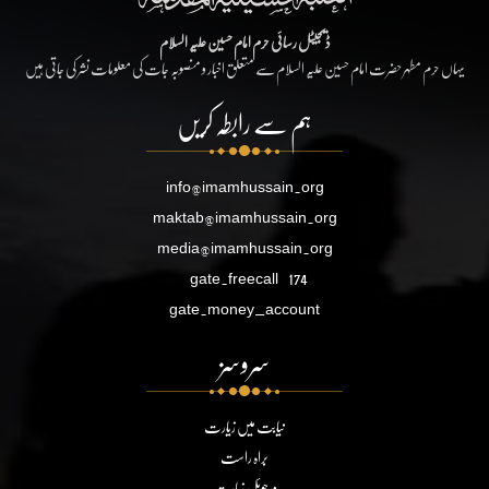
ڈیجیٹل رسائی حرم امام حسین علیہ السلام
یہاں حرم مطہر حضرت امام حسین علیہ السلام سے متعلق اخبار و منصوبہ جات کی معلومات نشر کی جاتی ہیں
ہم سے رابطہ کریں
info@imamhussain.org
maktab@imamhussain.org
media@imamhussain.org
gate.freecall
174
gate.money_account
سروسز
نیابت میں زیارت
براہ راست
ورچوئل زیارت