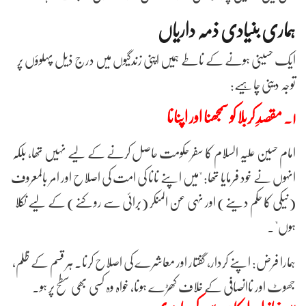
ہماری بنیادی ذمہ داریاں
ایک حسینی ہونے کے ناطے ہمیں اپنی زندگیوں میں درج ذیل پہلوؤں پر
توجہ دینی چاہیے:
۱. مقصدِ کربلا کو سمجھنا اور اپنانا
امام حسین علیہ السلام کا سفر حکومت حاصل کرنے کے لیے نہیں تھا، بلکہ
انہوں نے خود فرمایا تھا: "میں اپنے نانا کی امت کی اصلاح اور امر بالمعروف
(نیکی کا حکم دینے) اور نہی عن المنکر (برائی سے روکنے) کے لیے نکلا
ہوں"۔
ہمارا فرض: اپنے کردار، گفتار اور معاشرے کی اصلاح کرنا۔ ہر قسم کے ظلم،
جھوٹ اور ناانصافی کے خلاف کھڑے ہونا، خواہ وہ کسی بھی سطح پر ہو۔