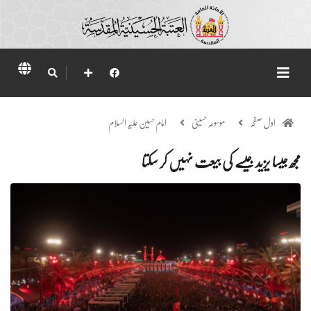
اول صفحہ
موسوعہ حسینی
امام حسین علیہ السلام
مجھ جیسا یزید جیسے کی بیعت نہیں کر سکتا