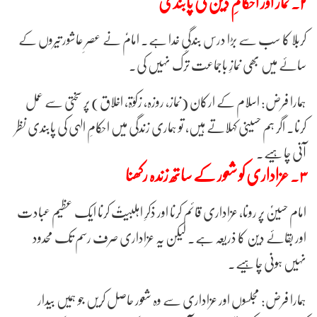
۲. نماز اور احکامِ دین کی پابندی
کربلا کا سب سے بڑا درس بندگیِ خدا ہے۔ امامؑ نے عصرِ عاشور تیروں کے
سائے میں بھی نمازِ باجماعت ترک نہیں کی۔
ہمارا فرض: اسلام کے ارکان (نماز، روزہ، زکوٰۃ، اخلاق) پر سختی سے عمل
کرنا۔ اگر ہم حسینی کہلاتے ہیں، تو ہماری زندگی میں احکامِ الہی کی پابندی نظر
آنی چاہیے۔
۳. عزاداری کو شعور کے ساتھ زندہ رکھنا
امام حسینؑ پر رونا، عزاداری قائم کرنا اور ذکرِ اہلبیتؑ کرنا ایک عظیم عبادت
اور بقائے دین کا ذریعہ ہے۔ لیکن یہ عزاداری صرف رسم تک محدود
نہیں ہونی چاہیے۔
ہمارا فرض: مجلسوں اور عزاداری سے وہ شعور حاصل کریں جو ہمیں بیدار