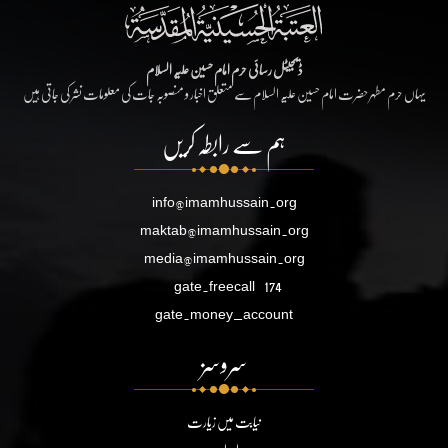
ڈیجیٹل رسائی حرم امام حسین علیہ السلام
یہاں حرم مطہر حضرت امام حسین علیہ السلام سے متعلق اخبار و منصوبہ جات کی معلومات نشر کی جاتی ہیں
ہم سے رابطہ کریں
info@imamhussain.org
maktab@imamhussain.org
media@imamhussain.org
gate.freecall
174
gate.money_account
سروسز
نیابت میں زیارت