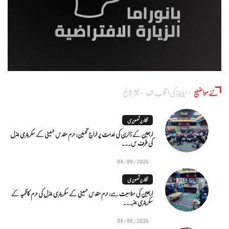
نئے مواضیع
ایڈٰیٹرز کی انتخاب شدہ
اکثر شائع
تقاریر تصویری
اربعین کے زائرین کی خدمت پر خراجِ تحسین: حرم مقدس حسینی کے سکریٹری جنرل
کی طرف س...
04/08/2026
تقاریر تصویری
اربعین کی مناسبت سے: حرم مقدس حسینی کے سکریٹری جنرل کی حرم کاظمیہ کے
سکریٹری جنر...
04/08/2026