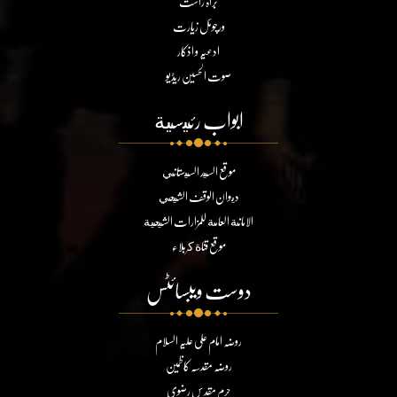
براہ راست
ورچوئل زیارت
ادعیہ و اذکار
صوت الحسین ریڈیو
ابواب رئيسية
موقع السيد السيستاني
ديوان الوقف الشيعي
الامانة العامة للمزارات الشيعية
موقع قناة كربلاء
دوست ویبسائٹس
روضہ امام علی علیہ السلام
روضہ مقدسہ کاظمین
حرم مقدس رضوی