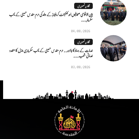
تقاریر تصویری
بین الاقوامی صحافیوں اور کنٹینٹ کریئیٹرز کے وفد کی حرم مقدس حسینی کے نائب
سکریٹر...
04/08/2026
تقاریر تصویری
خدمات کے بہاؤ کا جائزہ.. حرم مقدس حسینی کے نائب سکریٹری جنرل کا متعدد
خدماتی شعب...
03/08/2026