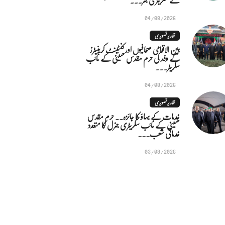
04/08/2026
تقاریر تصویری
بین الاقوامی صحافیوں اور کنٹینٹ کریئیٹرز
کے وفد کی حرم مقدس حسینی کے نائب
سکریٹر...
04/08/2026
تقاریر تصویری
خدمات کے بہاؤ کا جائزہ.. حرم مقدس
حسینی کے نائب سکریٹری جنرل کا متعدد
خدماتی شعب...
03/08/2026