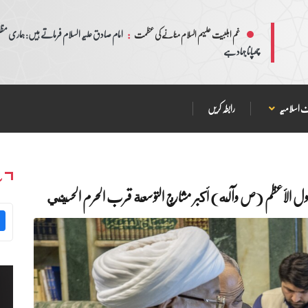
:
امام صادق علیہ السلام فرماتے ہیں: ہماری مظلم
غم اہلبیت علیہم السلام منانے کی عظمت
چھپانا جہاد ہے
 اسلامیہ
رابطہ کریں
س
رسول الأعظم (ص وآله) أكبر مشاريع التوسعة قرب الحرم الحسيني