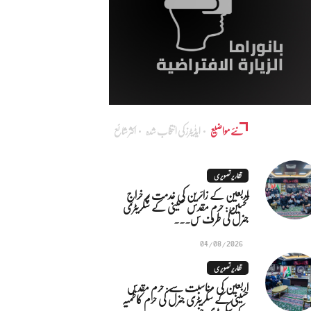
نئے مواضیع
ایڈٰیٹرز کی انتخاب شدہ
اکثر شائع
تقاریر تصویری
اربعین کے زائرین کی خدمت پر خراجِ
تحسین: حرم مقدس حسینی کے سکریٹری
جنرل کی طرف س...
04/08/2026
تقاریر تصویری
اربعین کی مناسبت سے: حرم مقدس
حسینی کے سکریٹری جنرل کی حرم کاظمیہ
کے سکریٹری جنر...