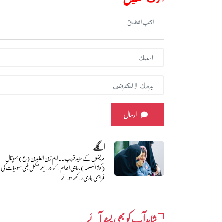
ارسال
اگلے
مریضوں کے مزید قریب.. امام زین العابدین (ع) ہسپتال
(کوثر العصمہ) رعایتی اقدام کے ذریعے مکمل طبی سہولیات کی
فراہمی جاری رکھے ہوئے
شایدآپ کو بھی پسند آئے