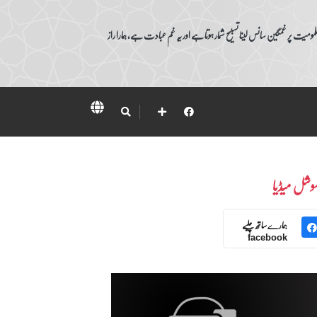
ومیت پر غمگین سانس لینا تسبیح شمار ہوتا ہے اور یہ غم عبادت ہے، ہمارا راز
وشل میڈیا
ہمارے ساتھ چلیے
facebook