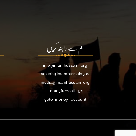
ہم سے رابطہ کریں
info@imamhussain.org
maktab@imamhussain.org
media@imamhussain.org
gate.freecall
174
gate.money_account