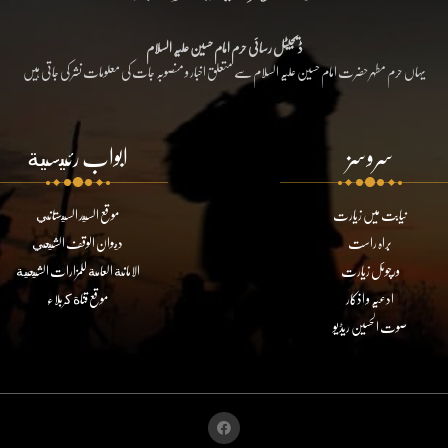
ڈیجیٹل رسائی حرم امام حسین علیہ السلام
یہاں حرم مطہر حضرت امام حسین علیہ السلام سے متعلق اخبار و منصوبہ جات کی معلومات نشر کی جاتی ہیں
سروسز
ابواب رئيسية
نیابت میں زیارت
موقع السيد السيستاني
براہ راست
ديوان الوقف الشيعي
ورچوئل زیارت
الامانة العامة للمزارات الشيعية
ادعیہ و اذکار
موقع قناة كربلاء
صوت الحسین ریڈیو