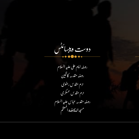
دوست ویبسائٹس
روضہ امام علی علیہ السلام
روضہ مقدسہ کاظمین
حرم مقدس رضوی
حرم مقدس عسکری
روضہ مقدسہ عباس علیہ السلام
مسجد الكوفة المعظم