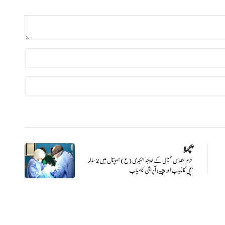
پچھلا
حرم مقدس حسینی کے خدیجہ الکبریٰ (ع) ہسپتال میں 2 سالہ
بچی کا نایاب اور پیچیدہ آپریشن کامیاب