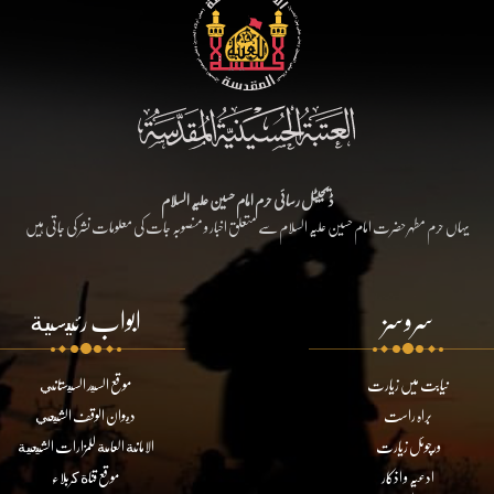
ڈیجیٹل رسائی حرم امام حسین علیہ السلام
یہاں حرم مطہر حضرت امام حسین علیہ السلام سے متعلق اخبار و منصوبہ جات کی معلومات نشر کی جاتی ہیں
سروسز
ابواب رئيسية
نیابت میں زیارت
موقع السيد السيستاني
براہ راست
ديوان الوقف الشيعي
ورچوئل زیارت
الامانة العامة للمزارات الشيعية
ادعیہ و اذکار
موقع قناة كربلاء