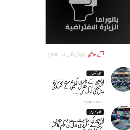
نئے مواضیع
ایڈٰیٹرز کی انتخاب شدہ
اکثر شائع
تقاریر تصویری
اربعین کے زائرین کی خدمت پر خراجِ
تحسین: حرم مقدس حسینی کے سکریٹری
جنرل کی طرف س...
04/08/2026
تقاریر تصویری
اربعین کی مناسبت سے: حرم مقدس
حسینی کے سکریٹری جنرل کی حرم کاظمیہ
کے سکریٹری جنر...