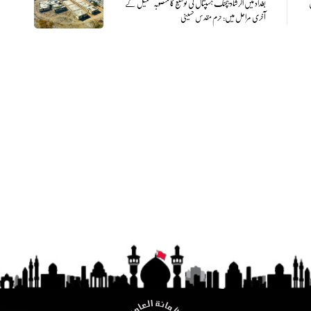
بغداد میں الرشاد ٹیچنگ ہسپتال کی توسیع کا منصوبہ تکمیل کے
آخری مراحل میں: حرم مقدس حسینی