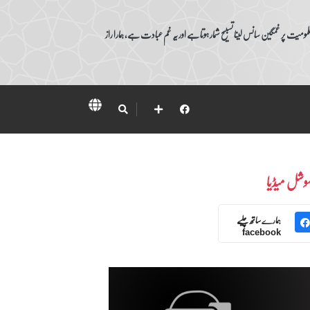
ومیت پر غمگین سانس لینا تسبیح شمار ہوتا ہے اور یہ غم عبادت ہے، ہمارا راز
وشل میڈیا
ہمارے ساتھ چلیے
facebook