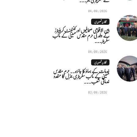
04/08/2026
تقاریر تصویری
بین الاقوامی صحافیوں اور کنٹینٹ کریئیٹرز
کے وفد کی حرم مقدس حسینی کے نائب
سکریٹر...
04/08/2026
تقاریر تصویری
خدمات کے بہاؤ کا جائزہ.. حرم مقدس
حسینی کے نائب سکریٹری جنرل کا متعدد
خدماتی شعب...
03/08/2026