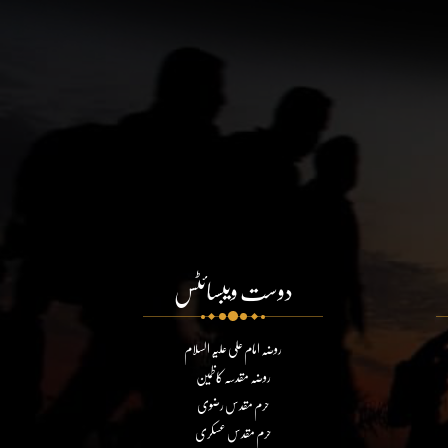
دوست ویبسائٹس
روضہ امام علی علیہ السلام
روضہ مقدسہ کاظمین
حرم مقدس رضوی
حرم مقدس عسکری