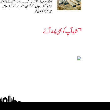
220 بستروں کی گنجائش پر مشتمل... روضہ حسینی نے بغداد میں
الرشاد تعلیمی اسپتال کے توسیعی منصوبے کے آخری مراحل
میں پہنچنے کا اعلان کیا
شایدآپ کو بھی پسند آئے