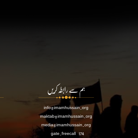
ہم سے رابطہ کریں
info@imamhussain.org
maktab@imamhussain.org
media@imamhussain.org
gate.freecall
174