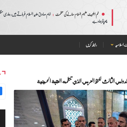
:
امام صادق علیہ السلام فرماتے ہیں: ہماری مظلم
غم اہلبیت علیہم السلام منانے کی عظمت
چھپانا جہاد ہے
 اسلامیہ
رابطہ کریں
س
الدولي الثالث للخط العربي الذي تنظمه العتبة الحسينية