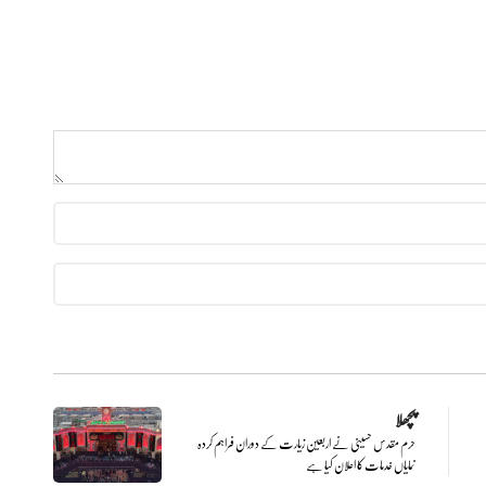
پچھلا
حرم مقدس حسینی نے اربعین زیارت کے دوران فراہم کردہ
نمایاں خدمات کا اعلان کیا ہے