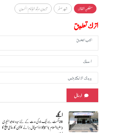
مطلوبہ الفاظ :
شهر صفر
تزيين مرقد الإمام الحسين
اترك تعليق
ارسال
اگلے
28 اگست سے ایک ماہ کی مدت کے لئےسیدہ خدیجہ الکبریٰ
(علیہا السلام) اسپیشلائزڈ ہسپتال برائے خواتین کا رعائتی پیکج کا