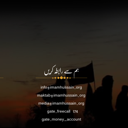
ہم سے رابطہ کریں
info@imamhussain.org
maktab@imamhussain.org
media@imamhussain.org
gate.freecall
174
gate.money_account