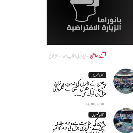
نئے مواضیع
ایڈٰیٹرز کی انتخاب شدہ
اکثر شائع
تقاریر تصویری
اربعین کے زائرین کی خدمت پر خراجِ
تحسین: حرم مقدس حسینی کے سکریٹری
جنرل کی طرف س...
04/08/2026
تقاریر تصویری
اربعین کی مناسبت سے: حرم مقدس
حسینی کے سکریٹری جنرل کی حرم کاظمیہ
کے سکریٹری جنر...