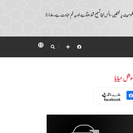
ومیت پر غمگین سانس لینا تسبیح شمار ہوتا ہے اور یہ غم عبادت ہے، ہمارا راز
وشل میڈیا
ہمارے ساتھ چلیے
facebook