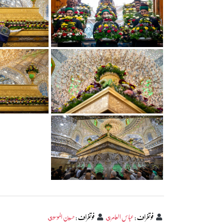
فوتغراف
:
عباس العامري
فوتغراف
:
حسين الموسوي