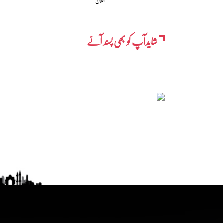
اعلان
شایدآپ کو بھی پسند آئے