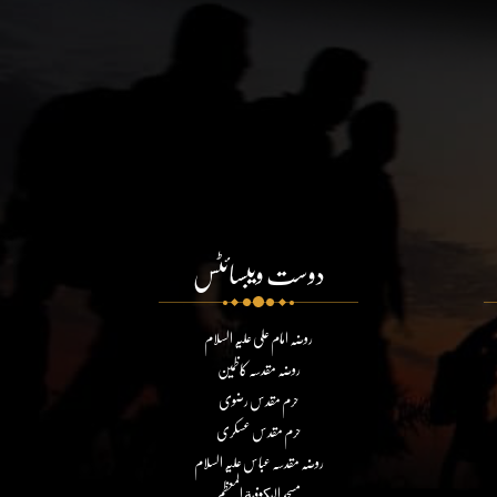
دوست ویبسائٹس
روضہ امام علی علیہ السلام
روضہ مقدسہ کاظمین
حرم مقدس رضوی
حرم مقدس عسکری
روضہ مقدسہ عباس علیہ السلام
مسجد الكوفة المعظم