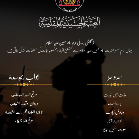
ڈیجیٹل رسائی حرم امام حسین علیہ السلام
یہاں حرم مطہر حضرت امام حسین علیہ السلام سے متعلق اخبار و منصوبہ جات کی معلومات نشر کی جاتی ہیں
سروسز
ابواب رئيسية
نیابت میں زیارت
موقع السيد السيستاني
براہ راست
ديوان الوقف الشيعي
ورچوئل زیارت
الامانة العامة للمزارات الشيعية
ادعیہ و اذکار
موقع قناة كربلاء
صوت الحسین ریڈیو