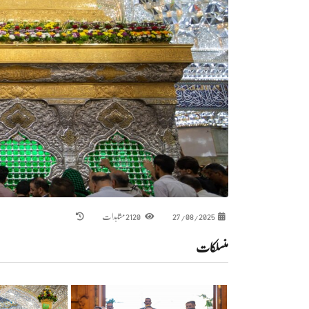
27/08/2025
2120 مشاہدات
منسلکات