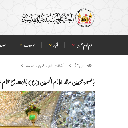
حرم امام حسین
أخبار
موسوعات
معارف
اول صفحہ
نشاطات العتبة الحسينية المقدسة
بالصور: تزيين مرقد الإمام الحسين (ع) بالزهور مع ختام ش