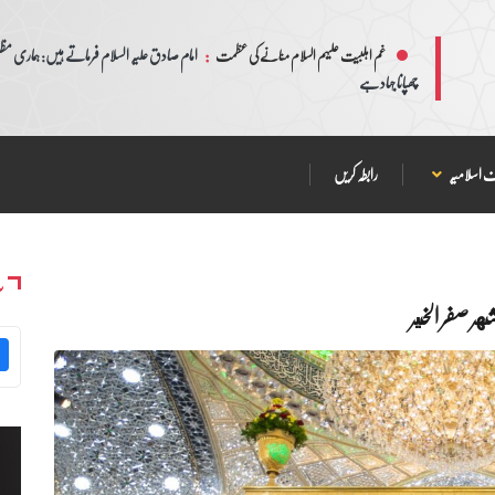
:
امام صادق علیہ السلام فرماتے ہیں: ہماری مظلم
غم اہلبیت علیہم السلام منانے کی عظمت
چھپانا جہاد ہے
 اسلامیہ
رابطہ کریں
س
هر صفر الخير