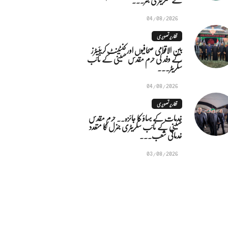
04/08/2026
تقاریر تصویری
بین الاقوامی صحافیوں اور کنٹینٹ کریئیٹرز
کے وفد کی حرم مقدس حسینی کے نائب
سکریٹر...
04/08/2026
تقاریر تصویری
خدمات کے بہاؤ کا جائزہ.. حرم مقدس
حسینی کے نائب سکریٹری جنرل کا متعدد
خدماتی شعب...
03/08/2026