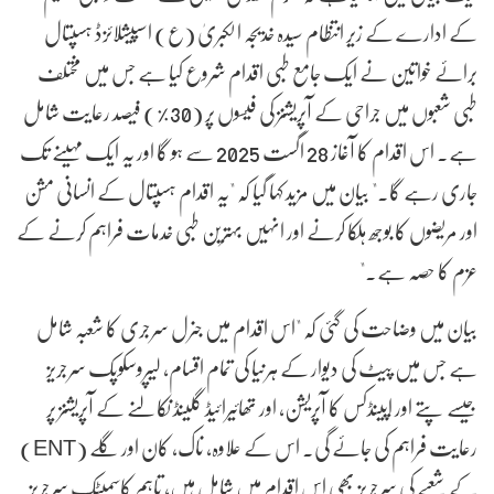
کے ادارے کے زیر انتظام سیدہ خدیجہ الکبریٰ (ع) اسپیشلائزڈ ہسپتال
برائے خواتین نے ایک جامع طبی اقدام شروع کیا ہے جس میں مختلف
طبی شعبوں میں جراحی کے آپریشنز کی فیسوں پر (30%) فیصد رعایت شامل
ہے۔ اس اقدام کا آغاز 28 اگست 2025 سے ہو گا اور یہ ایک مہینے تک
جاری رہے گا۔" بیان میں مزید کہا گیا کہ "یہ اقدام ہسپتال کے انسانی مشن
اور مریضوں کا بوجھ ہلکا کرنے اور انہیں بہترین طبی خدمات فراہم کرنے کے
عزم کا حصہ ہے۔"
بیان میں وضاحت کی گئی کہ "اس اقدام میں جنرل سرجری کا شعبہ شامل
ہے جس میں پیٹ کی دیوار کے ہرنیا کی تمام اقسام، لیپروسکوپک سرجریز
جیسے پتے اور اپینڈکس کا آپریشن، اور تھائیرائیڈ گلینڈ نکالنے کے آپریشنز پر
رعایت فراہم کی جائے گی۔ اس کے علاوہ، ناک، کان اور گلے (ENT)
کے شعبے کی سرجریز بھی اس اقدام میں شامل ہیں، تاہم کاسمیٹک سرجریز