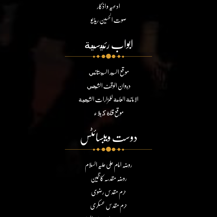
ادعیہ و اذکار
صوت الحسین ریڈیو
ابواب رئيسية
موقع السيد السيستاني
ديوان الوقف الشيعي
الامانة العامة للمزارات الشيعية
موقع قناة كربلاء
دوست ویبسائٹس
روضہ امام علی علیہ السلام
روضہ مقدسہ کاظمین
حرم مقدس رضوی
حرم مقدس عسکری