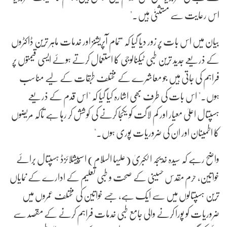
اس رعایت سے مستثنیٰ ہیں۔"
بیان میں اس بات پر زور دیا گیا کہ "تمام آپریشنز اور خدمات ماہر ترین ڈاکٹروں
کے ذریعے جدید ترین طبی ٹیکنالوجی کا استعمال کرتے ہوئے ایسی قیمتوں پر
فراہم کی جاتی ہیں جو معاشرے کے مختلف طبقات کے لیے مناسب
ہوں۔" اس بات کی طرف بھی اشارہ کیا گیا کہ "اس قدم کے ذریعے
ہسپتال اعلیٰ معیار اور کم لاگت کو یکجا کرنے کی کوشش کر رہا ہے تاکہ مریضوں
کا اطمینان اور ان کی ضروریات پوری ہوں۔"
واضح رہے کہ سیدہ خدیجہ الکبریٰ (علیہا السلام) اسپیشلائزڈ ہسپتال برائے
خواتین، حرم مقدس حسینی کے صحت و طبی تعلیم کے ادارے کے نمایاں
ترین ہسپتالوں میں سے ایک ہے، جسے خواتین کی مختلف عمروں میں
ضروریات کو پورا کرنے والی جامع طبی خدمات فراہم کرنے کے مقصد سے