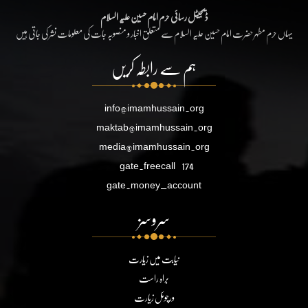
ڈیجیٹل رسائی حرم امام حسین علیہ السلام
یہاں حرم مطہر حضرت امام حسین علیہ السلام سے متعلق اخبار و منصوبہ جات کی معلومات نشر کی جاتی ہیں
ہم سے رابطہ کریں
info@imamhussain.org
maktab@imamhussain.org
media@imamhussain.org
gate.freecall
174
gate.money_account
سروسز
نیابت میں زیارت
براہ راست
ورچوئل زیارت