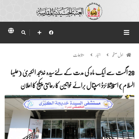
اول صفحہ
اخبار
متابعات
28 اگست سے ایک ماہ کی مدت کے لئےسیدہ خدیجہ الکبریٰ (علیہا
السلام) اسپیشلائزڈ ہسپتال برائے خواتین کا رعائتی پیکج کا اعلان