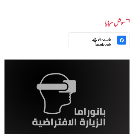
سوشل میڈیا
ہمارے ساتھ چلیے
facebook