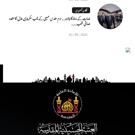
تقاریر تصویری
خدمات کے بہاؤ کا جائزہ.. حرم مقدس حسینی کے نائب سکریٹری جنرل کا متعدد
خدماتی شعب...
03/08/2026