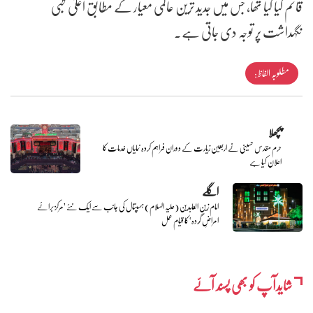
قائم کیا گیا تھا، جس میں جدید ترین عالمی معیار کے مطابق اعلیٰ طبی
نگہداشت پر توجہ دی جاتی ہے۔
مطلوبہ الفاظ :
پچھلا
حرم مقدس حسینی نے اربعین زیارت کے دوران فراہم کردہ نمایاں خدمات کا
اعلان کیا ہے
اگلے
امام زین العابدین (علیہ السلام) ہسپتال کی جانب سے ایک نئے ’مرکز برائے
امراضِ گُردہ‘ کا قیام عمل
شایدآپ کو بھی پسند آئے