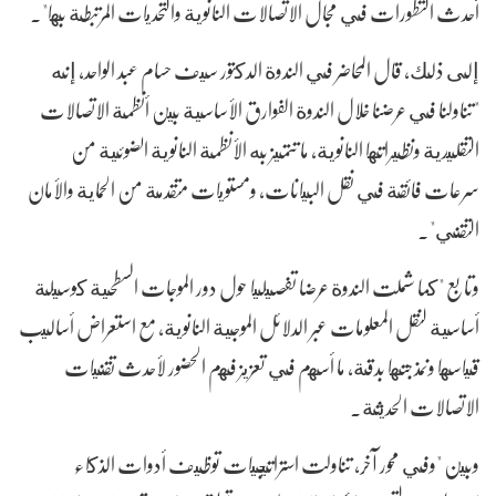
أحدث التطورات في مجال الاتصالات النانوية والتحديات المرتبطة بها".
إلى ذلك، قال المحاضر في الندوة الدكتور سيف حسام عبد الواحد، إنه
"تناولنا في عرضنا خلال الندوة الفوارق الأساسية بين أنظمة الاتصالات
التقليدية ونظيراتها النانوية، ما تتميز به الأنظمة النانوية الضوئية من
سرعات فائقة في نقل البيانات، ومستويات متقدمة من الحماية والأمان
التقني".
وتابع "كما شملت الندوة عرضا تفصيليا حول دور الموجات السطحية كوسيلة
أساسية لنقل المعلومات عبر الدلائل الموجية النانوية، مع استعراض أساليب
قياسها ونمذجتها بدقة، ما أسهم في تعزيز فهم الحضور لأحدث تقنيات
الاتصالات الحديثة.
وبين "وفي محور آخر، تناولت استراتيجيات توظيف أدوات الذكاء