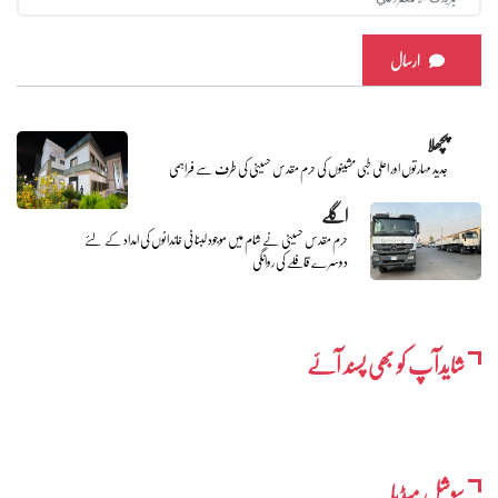
ارسال
پچھلا
جدید مہارتوں اور اعلیٰ طبی مشینوں کی حرم مقدس حسینی کی طرف سے فراہمی
اگلے
حرم مقدس حسینی نے شام میں موجود لبنانی خاندانوں کی امداد کے لئے
دوسرے قافلے کی روانگی
شایدآپ کو بھی پسند آئے
سوشل میڈیا