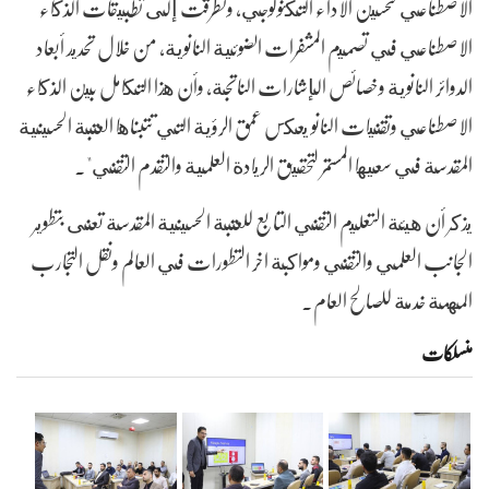
الاصطناعي لتحسين الأداء التكنولوجي، وتطرقت إلى تطبيقات الذكاء
الاصطناعي في تصميم المشفرات الضوئية النانوية، من خلال تحديد أبعاد
الدوائر النانوية وخصائص الإشارات الناتجة، وأن هذا التكامل بين الذكاء
الاصطناعي وتقنيات النانو يعكس عمق الرؤية التي تتبناها العتبة الحسينية
المقدسة في سعيها المستمر لتحقيق الريادة العلمية والتقدم التقني".
يذكر أن هيئة التعليم التقني التابع للعتبة الحسينية المقدسة تعنى بتطوير
الجانب العلمي والتقني ومواكبة اخر التطورات في العالم ونقل التجارب
المهمة خدمة للصالح العام.
منسلکات