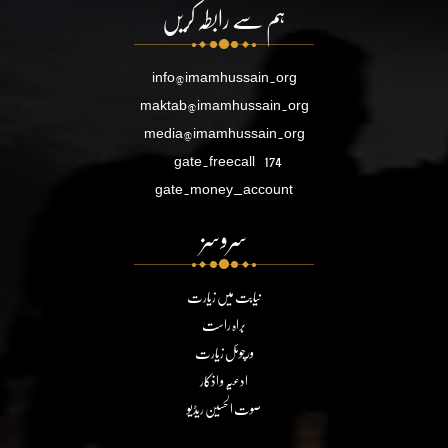
ہم سے رابطہ کریں
info@imamhussain.org
maktab@imamhussain.org
media@imamhussain.org
gate.freecall
174
gate.money_account
سروسز
نیابت میں زیارت
براہ راست
ورچوئل زیارت
ادعیہ و اذکار
صوت الحسین ریڈیو