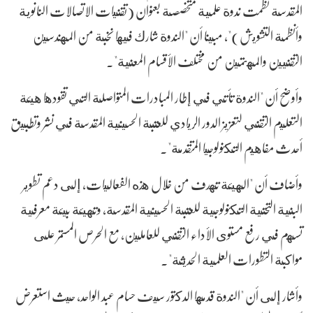
المقدسة نظمت ندوة علمية متخصصة بعنوان (تقنيات الاتصالات النانوية
وأنظمة التشويش)"، مبينا أن "الندوة شارك فيها نخبة من المهندسين
التقنيين والمهتمين من مختلف الأقسام المعنية".
وأوضح أن "الندوة تأتي في إطار المبادرات المتواصلة التي تقودها هيئة
التعليم التقني لتعزيز الدور الريادي للعتبة الحسينية المقدسة في نشر وتطبيق
أحدث مفاهيم التكنولوجيا المتقدمة".
وأضاف أن "الهيئة تهدف من خلال هذه الفعاليات، إلى دعم تطوير
البنية التحتية التكنولوجية للعتبة الحسينية المقدسة، وتهيئة بيئة معرفية
تسهم في رفع مستوى الأداء التقني للعاملين، مع الحرص المستمر على
مواكبة التطورات العلمية الحديثة".
وأشار إلى أن "الندوة قدمها الدكتور سيف حسام عبد الواحد، حيث استعرض