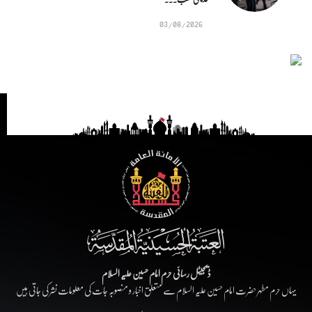
03/08/2026
ڈیجیٹل رسائی حرم امام حسین علیہ السلام
یہاں حرم مطہر حضرت امام حسین علیہ السلام سے متعلق اخبار و منصوبہ جات کی معلومات نشر کی جاتی ہیں