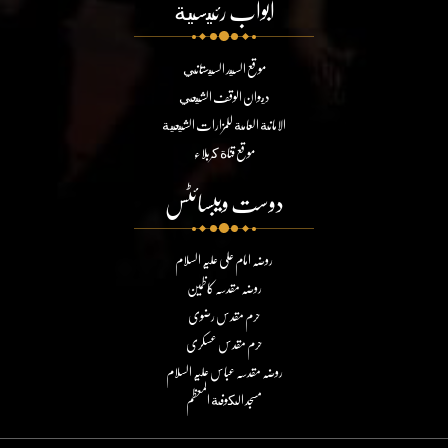
ابواب رئيسية
موقع السيد السيستاني
ديوان الوقف الشيعي
الامانة العامة للمزارات الشيعية
موقع قناة كربلاء
دوست ویبسائٹس
روضہ امام علی علیہ السلام
روضہ مقدسہ کاظمین
حرم مقدس رضوی
حرم مقدس عسکری
روضہ مقدسہ عباس علیہ السلام
مسجد الكوفة المعظم