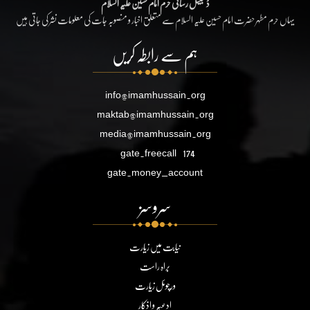
ڈیجیٹل رسائی حرم امام حسین علیہ السلام
یہاں حرم مطہر حضرت امام حسین علیہ السلام سے متعلق اخبار و منصوبہ جات کی معلومات نشر کی جاتی ہیں
ہم سے رابطہ کریں
info@imamhussain.org
maktab@imamhussain.org
media@imamhussain.org
gate.freecall
174
gate.money_account
سروسز
نیابت میں زیارت
براہ راست
ورچوئل زیارت
ادعیہ و اذکار