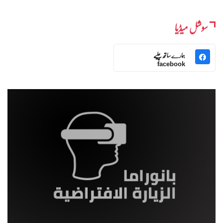
سوشل میڈیا
ہمارے ساتھ چلیے
facebook