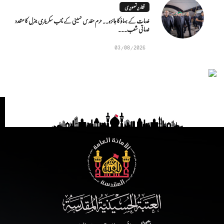
تقاریر تصویری
خدمات کے بہاؤ کا جائزہ.. حرم مقدس حسینی کے نائب سکریٹری جنرل کا متعدد
خدماتی شعب...
03/08/2026