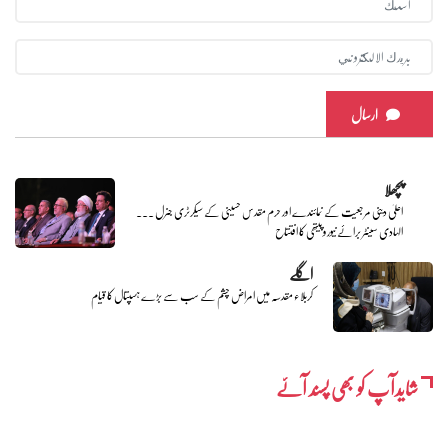
ارسال
پچھلا
اعلیٰ دینی مرجعیت کے نمائندے اور حرم مقدس حسینی کے سیکرٹری جنرل ۔۔۔
الہادی سینٹر برائے نیوروپیتھی کا افتتاح
اگلے
کربلاء مقدسہ میں امراض چشم کے سب سے بڑے ہسپتال کا قیام
شایدآپ کو بھی پسند آئے