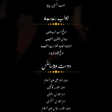
صوت الحسین ریڈیو
ابواب رئيسية
موقع السيد السيستاني
ديوان الوقف الشيعي
الامانة العامة للمزارات الشيعية
موقع قناة كربلاء
دوست ویبسائٹس
روضہ امام علی علیہ السلام
روضہ مقدسہ کاظمین
حرم مقدس رضوی
حرم مقدس عسکری
روضہ مقدسہ عباس علیہ السلام