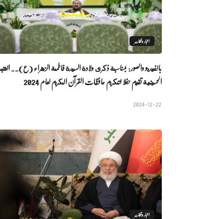
اخبار وتقارير
بالفيديو والصور: بمناسبة ذكرى ولادة السيدة فاطمة الزهراء (ع).. العتب
الحسينية تقيم حفلا لتكريم حافظات القرآن الكريم لعام 2024
2024-12-22
اخبار وتقارير