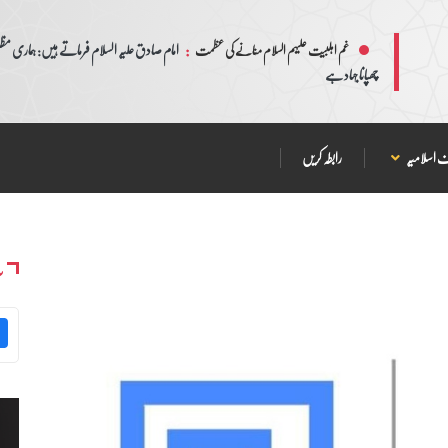
:
امام صادق علیہ السلام فرماتے ہیں: ہماری مظلم
غم اہلبیت علیہم السلام منانے کی عظمت
چھپانا جہاد ہے
 اسلامیہ
رابطہ کریں
س