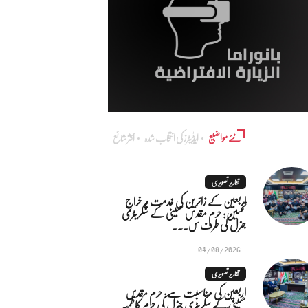
نئے مواضیع
ایڈٰیٹرز کی انتخاب شدہ
اکثر شائع
تقاریر تصویری
اربعین کے زائرین کی خدمت پر خراجِ
تحسین: حرم مقدس حسینی کے سکریٹری
جنرل کی طرف س...
04/08/2026
تقاریر تصویری
اربعین کی مناسبت سے: حرم مقدس
حسینی کے سکریٹری جنرل کی حرم کاظمیہ