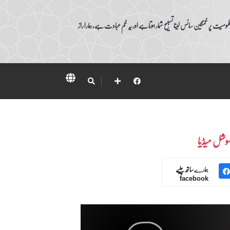
ومیت پر غمگین سانس لینا تسبیح شمار ہوتا ہے اور یہ غم عبادت ہے، ہمارا راز
وشل میڈیا
ہمارے ساتھ چلیے
facebook