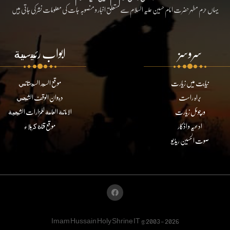
یہاں حرم مطہر حضرت امام حسین علیہ السلام سے متعلق اخبار و منصوبہ جات کی معلومات نشر کی جاتی ہیں
سروسز
ابواب رئيسية
نیابت میں زیارت
موقع السيد السيستاني
براہ راست
ديوان الوقف الشيعي
ورچوئل زیارت
الامانة العامة للمزارات الشيعية
ادعیہ و اذکار
موقع قناة كربلاء
صوت الحسین ریڈیو
Imam Hussain Holy Shrine IT @2003 - 2026