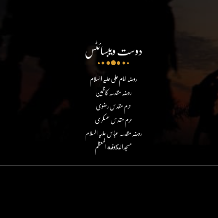
دوست ویبسائٹس
روضہ امام علی علیہ السلام
روضہ مقدسہ کاظمین
حرم مقدس رضوی
حرم مقدس عسکری
روضہ مقدسہ عباس علیہ السلام
مسجد الكوفة المعظم