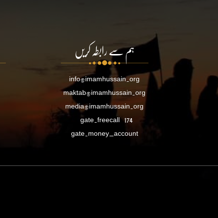
ہم سے رابطہ کریں
info@imamhussain.org
maktab@imamhussain.org
media@imamhussain.org
gate.freecall
174
gate.money_account