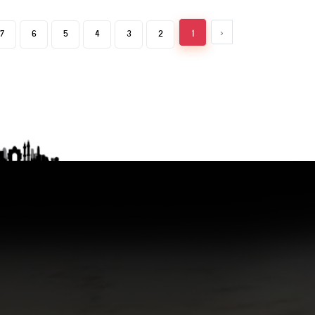
7
6
5
4
3
2
1
‹