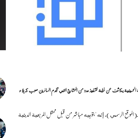
وقع الرسمي)، إنه "بتوجيه مباشر من قبل ممثل المرجعية الدينية