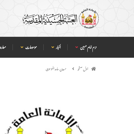
حرم امام حسین
أخبار
موسوعات
معارف
اول صفحہ
حسين حامد الموسوي