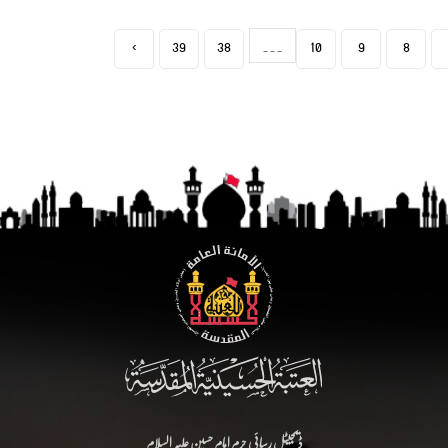
›
39
38
...
10
9
8
ڈیجیٹل رسائی حرم امام حسین علیہ السلام