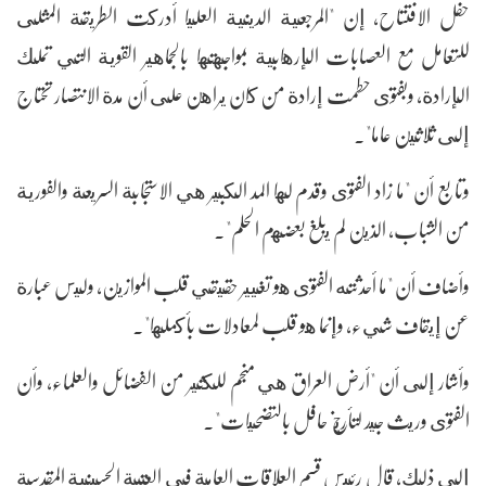
حفل الافتتاح، إن "المرجعية الدينية العليا أدركت الطريقة المثلى
للتعامل مع العصابات الإرهابية بمواجهتها بالجماهير القوية التي تملك
الإرادة، وبفتوى حطمت إرادة من كان يراهن على أن مدة الانتصار تحتاج
إلى ثلاثين عاما".
وتابع أن "ما زاد الفتوى وقدم لها المد الكبير هي الاستجابة السريعة والفورية
من الشباب، الذين لم يبلغ بعضهم الحلم".
وأضاف أن "ما أحدثته الفتوى هو تغيير حقيقي قلب الموازين، وليس عبارة
عن إيقاف شيء، وإنما هو قلب لمعادلات بأكملها".
وأشار إلى أن "أرض العراق هي منجم للكثير من الفضائل والعلماء، وأن
الفتوى وريث جيد لتأريخ حافل بالتضحيات".
إلى ذلك، قال رئيس قسم العلاقات العامة في العتبة الحسينية المقدسة