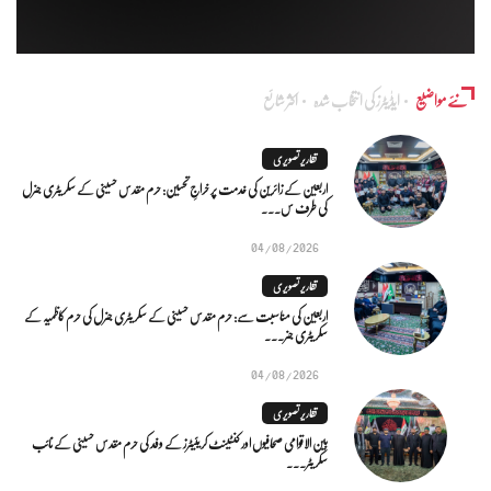
نئے مواضیع
ایڈٰیٹرز کی انتخاب شدہ
اکثر شائع
تقاریر تصویری
اربعین کے زائرین کی خدمت پر خراجِ تحسین: حرم مقدس حسینی کے سکریٹری جنرل
کی طرف س...
04/08/2026
تقاریر تصویری
اربعین کی مناسبت سے: حرم مقدس حسینی کے سکریٹری جنرل کی حرم کاظمیہ کے
سکریٹری جنر...
04/08/2026
تقاریر تصویری
بین الاقوامی صحافیوں اور کنٹینٹ کریئیٹرز کے وفد کی حرم مقدس حسینی کے نائب
سکریٹر...