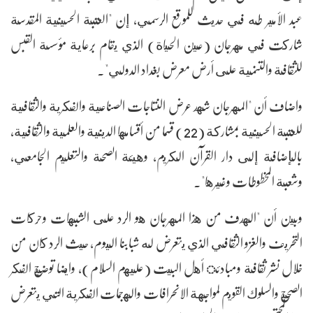
عبد الأمير طه في حديث للموقع الرسمي، إن "العتبة الحسينية المقدسة
شاركت في مهرجان (عين الحياة) الذي يقام برعاية مؤسسة القبس
للثقافة والتنمية على أرض معرض بغداد الدولي".
واضاف أن "المهرجان شهد عرض النتاجات الصناعية والفكرية والثقافية
للعتبة الحسينية بمشاركة (22) قسما من أقسامها الدينية والعلمية والثقافية،
بالإضافة إلى دار القرآن الكريم، وهيئة الصحة والتعليم الجامعي،
وشعبة المخطوطات وغيرها".
وبين أن "الهدف من هذا المهرجان هو الرد على الشبهات وحركات
التحريف والغزو الثقافي الذي يتعرض له شبابنا اليوم، حيث الرد كان من
خلال نشر ثقافة ومبادئ أهل البيت (عليهم السلام)، وايضا توضيح الفكر
الصحيح والسلوك القويم لمواجهة الانحرافات والهجمات الفكرية التي يتعرض