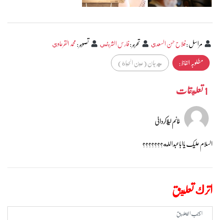
مراسل
:
فلاح حسن السعدي
تحرير
:
فارس الشريفي
تصوير
:
محمد القرعاوي
مطلوبہ الفاظ :
مهرجان (عين الحياة)
1 تعليقات
خانم لیلاکردانی
السلام علیک یااباعبدالله???????
اترك تعليق