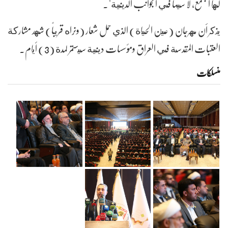
لها المجتمع، لا سيما في الجوانب الدينية".
يذكر أن مهرجان (عين الحياة) الذي حمل شعار (ونراه قريباً) شهد مشاركة
العتبات المقدسة في العراق ومؤسسات دينية سيستمر لمدة (3) أيام.
منسلکات