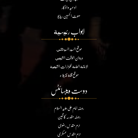
ادعیہ و اذکار
صوت الحسین ریڈیو
ابواب رئيسية
موقع السيد السيستاني
ديوان الوقف الشيعي
الامانة العامة للمزارات الشيعية
موقع قناة كربلاء
دوست ویبسائٹس
روضہ امام علی علیہ السلام
روضہ مقدسہ کاظمین
حرم مقدس رضوی
حرم مقدس عسکری