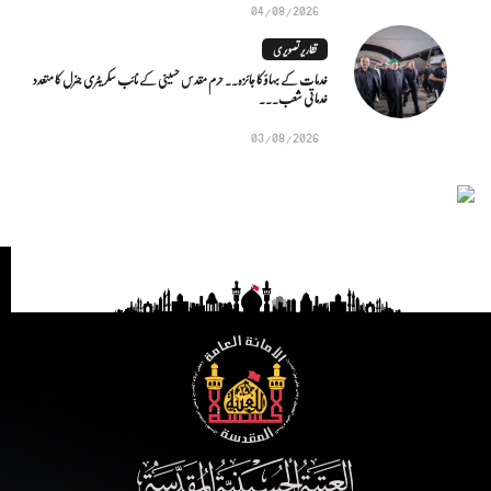
04/08/2026
تقاریر تصویری
خدمات کے بہاؤ کا جائزہ.. حرم مقدس حسینی کے نائب سکریٹری جنرل کا متعدد
خدماتی شعب...
03/08/2026