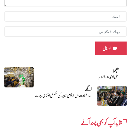
ارسال
پچھلا
علی الاکبر علیہ السلام
اگلے
بہار شہادت بین الاقوامی سیمینار کی تفصیلی افتتاحی رپورٹ
شایدآپ کو بھی پسند آئے