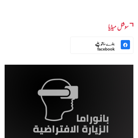
سوشل میڈیا
ہمارے ساتھ چلیے
facebook