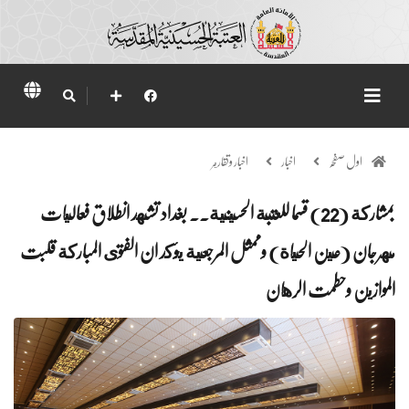
اول صفحہ
اخبار
اخبار وتقارير
بمشاركة (22) قسما للعتبة الحسينية.. بغداد تشهد انطلاق فعاليات
مهرجان (عين الحياة) وممثل المرجعية يؤكد ان الفتوى المباركة قلبت
الموازين وحطمت الرهان