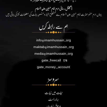
ڈیجیٹل رسائی حرم امام حسین علیہ السلام
یہاں حرم مطہر حضرت امام حسین علیہ السلام سے متعلق اخبار و منصوبہ جات کی معلومات نشر کی جاتی ہیں
ہم سے رابطہ کریں
info@imamhussain.org
maktab@imamhussain.org
media@imamhussain.org
gate.freecall
174
gate.money_account
سروسز
نیابت میں زیارت
براہ راست
ورچوئل زیارت