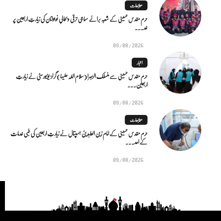
متابعات
حرم مقدس حسینی کے شعبہ برائے سماجی ترقی و بحالیِ نوجوانان کی زیارتِ اربعین پر
خد...
09/08/2026
اخبار
حرم مقدس حسینی سے منسلک الزہرا (سلام اللہ علیہا) گرلز یونیورسٹی نے زیارتِ
اربعین...
09/08/2026
متابعات
حرم مقدس حسینی کے امام زین العابدینؑ ہسپتال نے زیارتِ اربعین کی طبی خدمات
کے اعد...
09/08/2026