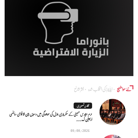
نئے مواضیع
ایڈٰیٹرز کی انتخاب شدہ
اکثر شائع
تقاریر تصویری
حرم مقدس حسینی کے سکریٹری جنرل کی موجودگی میں دسویں بین الاقوامی سائنسی
اربعین ک...
09/08/2026