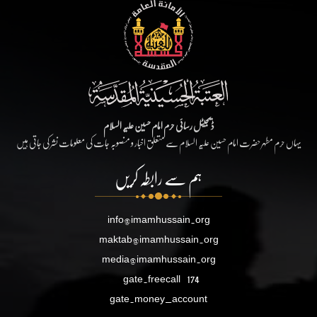
ڈیجیٹل رسائی حرم امام حسین علیہ السلام
یہاں حرم مطہر حضرت امام حسین علیہ السلام سے متعلق اخبار و منصوبہ جات کی معلومات نشر کی جاتی ہیں
ہم سے رابطہ کریں
info@imamhussain.org
maktab@imamhussain.org
media@imamhussain.org
gate.freecall
174
gate.money_account