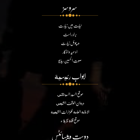
سروسز
نیابت میں زیارت
براہ راست
ورچوئل زیارت
ادعیہ و اذکار
صوت الحسین ریڈیو
ابواب رئيسية
موقع السيد السيستاني
ديوان الوقف الشيعي
الامانة العامة للمزارات الشيعية
موقع قناة كربلاء
دوست ویبسائٹس