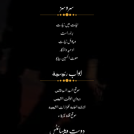
سروسز
نیابت میں زیارت
براہ راست
ورچوئل زیارت
ادعیہ و اذکار
صوت الحسین ریڈیو
ابواب رئيسية
موقع السيد السيستاني
ديوان الوقف الشيعي
الامانة العامة للمزارات الشيعية
موقع قناة كربلاء
دوست ویبسائٹس