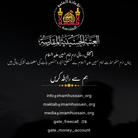
ڈیجیٹل رسائی حرم امام حسین علیہ السلام
یہاں حرم مطہر حضرت امام حسین علیہ السلام سے متعلق اخبار و منصوبہ جات کی معلومات نشر کی جاتی ہیں
ہم سے رابطہ کریں
info@imamhussain.org
maktab@imamhussain.org
media@imamhussain.org
gate.freecall
174
gate.money_account