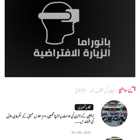
نئے مواضیع
ایڈٰیٹرز کی انتخاب شدہ
اکثر شائع
تقاریر تصویری
اربعین کے زائرین کی خدمت پر خراجِ تحسین: حرم مقدس حسینی کے سکریٹری جنرل
کی طرف س...
04/08/2026