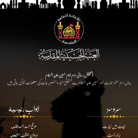
ڈیجیٹل رسائی حرم امام حسین علیہ السلام
یہاں حرم مطہر حضرت امام حسین علیہ السلام سے متعلق اخبار و منصوبہ جات کی معلومات نشر کی جاتی ہیں
سروسز
ابواب رئيسية
نیابت میں زیارت
موقع السيد السيستاني
براہ راست
ديوان الوقف الشيعي