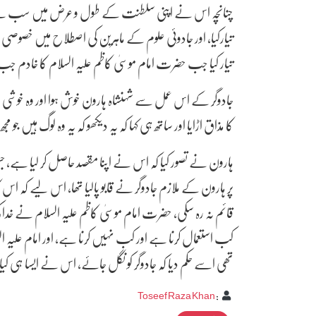
چنانچہ اس نے اپنی سلطنت کے طول و عرض میں سب سے زی
تیارکیا، اور جادوئی علوم کے ماہرین کی اصطلاح میں خصوص
تیار کیا جب حضرت امام موسیٰ کاظم علیہ السلام کا خادم جب
جادوگر کے اس عمل سے شہنشاہ ہارون خوش ہوا اور وہ خوشی
کا مذاق اڑایا اور ساتھ ہی کہا کہ یہ دیکھو کہ یہ وہ لوگ ہیں 
ہارون نے تصور کیا کہ اس نے اپنا مقصد حاصل کر لیا ہے
پر ہارون کے ملازم جادوگر نے قابو پالیا تھا، اس لیے کہ اس ک
قائم نہ رہ سکی، حضرت امام موسیٰ کاظم علیہ السلام نے خدا
کب استعمال کرنا ہے اور کب نہیں کرنا ہے، اور امام علیہ ال
تھی اسے حکم دیا کہ جادوگر کو نگل جائے، اس نے ایسا ہی 
Toseef Raza Khan
: