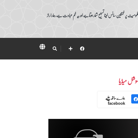
ومیت پر غمگین سانس لینا تسبیح شمار ہوتا ہے اور یہ غم عبادت ہے، ہمارا راز
وشل میڈیا
ہمارے ساتھ چلیے
facebook