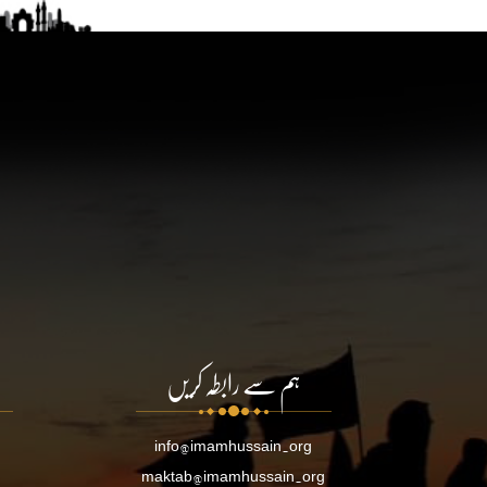
ہم سے رابطہ کریں
info@imamhussain.org
maktab@imamhussain.org