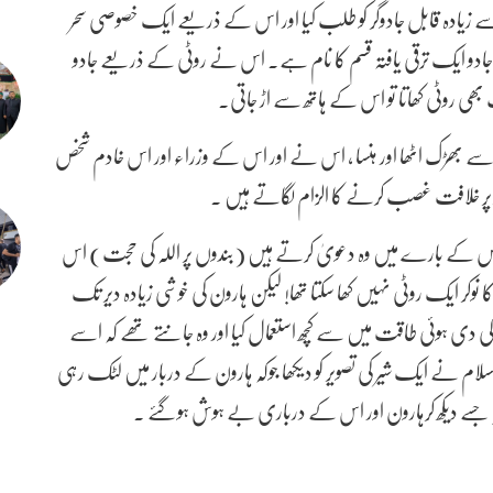
ادہ قابل جادوگر کو طلب کیا اور اس کے ذریعے ایک خصوصی سحر
ی جادو ایک ترقی یافتہ قسم کا نام ہے۔ اس نے روٹی کے ذریعے جادو
 بھی روٹی کھاتا تو اس کے ہاتھ سے اڑ جاتی۔
 سے بھڑک اٹھا اور ہنسا ، اس نے اور اس کے وزراء اور اس خادم شخص
جو مجھ پر خلافت غصب کرنے کا الزام لگاتے ہیں ۔
، جس کے بارے میں وہ دعویٰ کرتے ہیں (بندوں پر اللہ کی حجت) اس
ا نوکر ایک روٹی نہیں کھا سکتا تھا! لیکن ہارون کی خوشی زیادہ دیر تک
 کی دی ہوئی طاقت میں سے کچھ استعمال کیا اور وہ جانتے تھے کہ اسے
سلام نے ایک شیر کی تصویر کو دیکھا جوکہ ہارون کے دربار میں لٹک رہی
کیا جسے دیکھ کرہارون اور اس کے درباری بے ہوش ہوگئے ۔