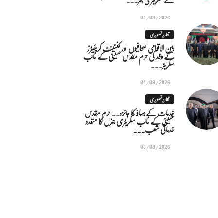
04/08/2026
تقاریر تصویری
بین الاقوامی صحافیوں اور کنٹینٹ کریئیٹرز
کے وفد کی حرم مقدس حسینی کے نائب
سکریٹر...
04/08/2026
تقاریر تصویری
خدمات کے بہاؤ کا جائزہ.. حرم مقدس
حسینی کے نائب سکریٹری جنرل کا متعدد
خدماتی شعب...
03/08/2026