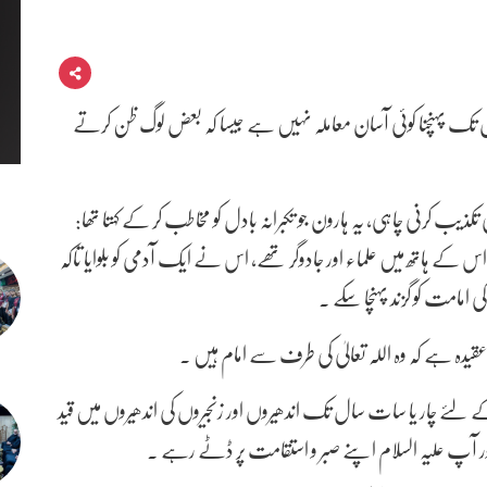
رائیوں تک پہنچنا کوئی آسان معاملہ نہیں ہے جیسا کہ بعض لوگ ظن کرتے
ذیب کرنی چاہی، یہ ہارون جو تکبرانہ بادل کو مخاطب کر کے کہتا تھا:
 اس کے ہاتھ میں علماء اور جادوگر تھے، اس نے ایک آدمی کو بلوایا تاکہ
امامت کو گزند پہنچا سکے ۔
قیدہ ہے کہ وہ اللہ تعالیٰ کی طرف سے امام ہیں ۔
ے لئے چار یا سات سال تک اندھیروں اور زنجیروں کی اندھیروں میں قید
، اور آپ علیہ السلام اپنے صبر و استقامت پر ڈٹے رہے ۔