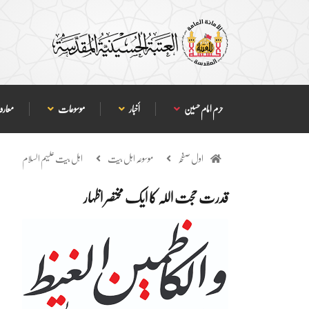
حرم امام حسین
أخبار
موسوعات
معارف
اول صفحہ
موسوعہ اہل بیت
اہل بیت علیہم السلام
قدرت حجت اللہ کا ایک مختصر اظہار