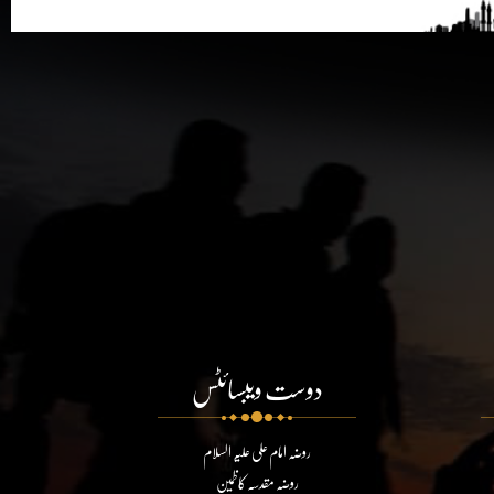
دوست ویبسائٹس
روضہ امام علی علیہ السلام
روضہ مقدسہ کاظمین