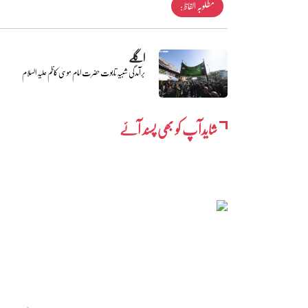
مطلوبہ الفاظ :
اگلے
برآمدگی شبیہ تابوت حضرت امام موسیٰ کاظم علیہ السلام
شایدآپ کو بھی پسند آئے