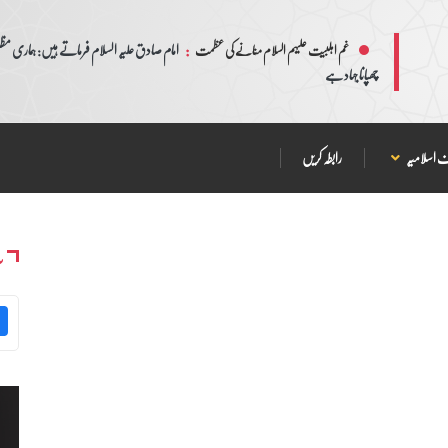
:
امام صادق علیہ السلام فرماتے ہیں: ہماری مظلم
غم اہلبیت علیہم السلام منانے کی عظمت
چھپانا جہاد ہے
 اسلامیہ
رابطہ کریں
س