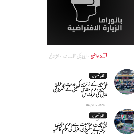
نئے مواضیع
ایڈٰیٹرز کی انتخاب شدہ
اکثر شائع
تقاریر تصویری
اربعین کے زائرین کی خدمت پر خراجِ
تحسین: حرم مقدس حسینی کے سکریٹری
جنرل کی طرف س...
04/08/2026
تقاریر تصویری
اربعین کی مناسبت سے: حرم مقدس
حسینی کے سکریٹری جنرل کی حرم کاظمیہ
کے سکریٹری جنر...