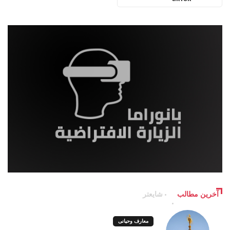
آخرین مطالب
شایعتر
معارف وحیانی