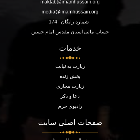
maktab@imamhussain.org
media@imamhussain.org
شماره رایگان
174
حساب مالی آستان مقدس امام حسین
خدمات
زیارت به نیابت
پخش زنده
زیارت مجازی
دعا و ذکر
رادیوی حرم
صفحات اصلی سایت