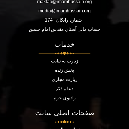
maktab@imamhussain.org
media@imamhussain.org
شماره رایگان
174
حساب مالی آستان مقدس امام حسین
خدمات
زیارت به نیابت
پخش زنده
زیارت مجازی
دعا و ذکر
رادیوی حرم
صفحات اصلی سایت