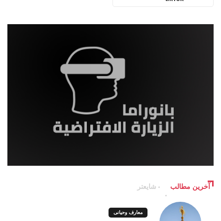
آخرین مطالب
شایعتر
معارف وحیانی