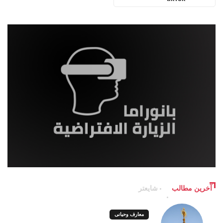
آخرین مطالب
شایعتر
معارف وحیانی