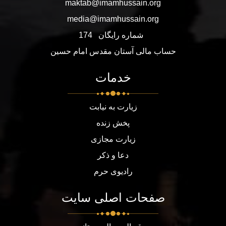
maktab@imamhussain.org
media@imamhussain.org
شماره رایگان
174
حساب مالی آستان مقدس امام حسین
خدمات
زیارت به نیابت
پخش زنده
زیارت مجازی
دعا و ذکر
رادیوی حرم
صفحات اصلی سایت