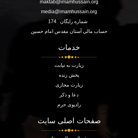
maktab@imamhussain.org
media@imamhussain.org
شماره رایگان
174
حساب مالی آستان مقدس امام حسین
خدمات
زیارت به نیابت
پخش زنده
زیارت مجازی
دعا و ذکر
رادیوی حرم
صفحات اصلی سایت