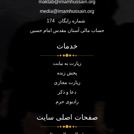
maktab@imamhussain.org
media@imamhussain.org
شماره رایگان
174
حساب مالی آستان مقدس امام حسین
خدمات
زیارت به نیابت
پخش زنده
زیارت مجازی
دعا و ذکر
رادیوی حرم
صفحات اصلی سایت