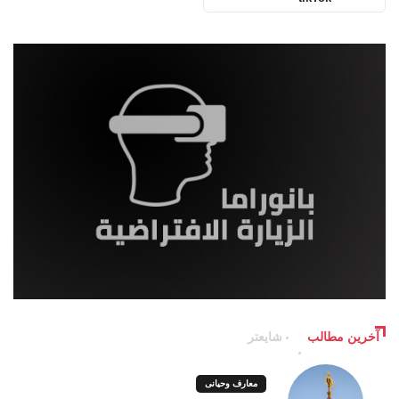
آخرین مطالب
شایعتر
معارف وحیانی