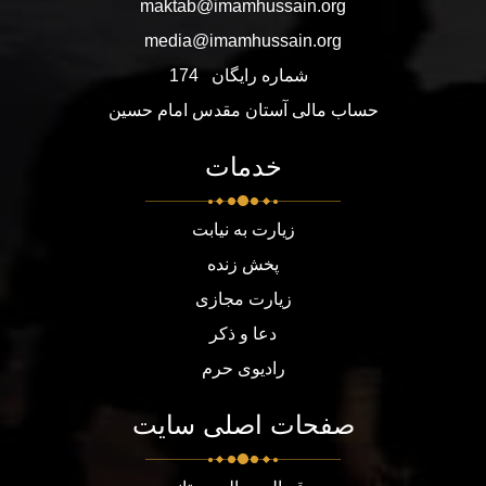
maktab@imamhussain.org
media@imamhussain.org
شماره رایگان
174
حساب مالی آستان مقدس امام حسین
خدمات
زیارت به نیابت
پخش زنده
زیارت مجازی
دعا و ذکر
رادیوی حرم
صفحات اصلی سایت