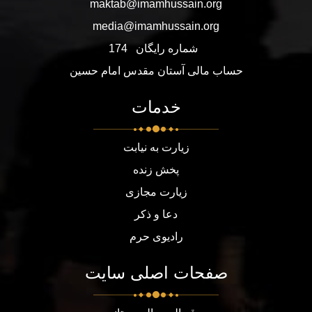
maktab@imamhussain.org
media@imamhussain.org
شماره رایگان
174
حساب مالی آستان مقدس امام حسین
خدمات
زیارت به نیابت
پخش زنده
زیارت مجازی
دعا و ذکر
رادیوی حرم
صفحات اصلی سایت