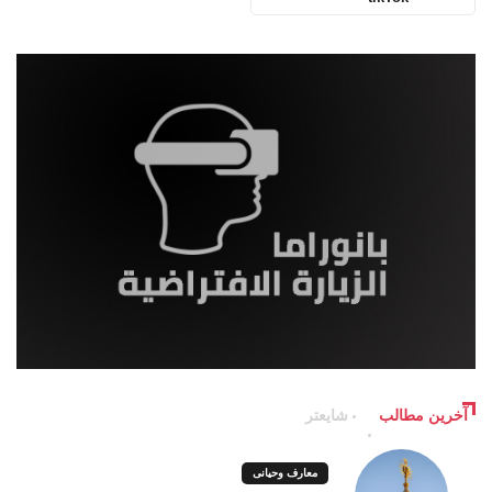
آخرین مطالب
شایعتر
معارف وحیانی