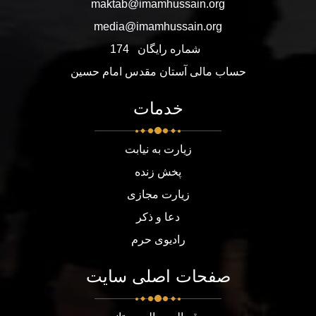
maktab@imamhussain.org
media@imamhussain.org
شماره رایگان
174
حساب مالی آستان مقدس امام حسین
خدمات
زیارت به نیابت
پخش زنده
زیارت مجازی
دعا و ذکر
رادیوی حرم
صفحات اصلی سایت