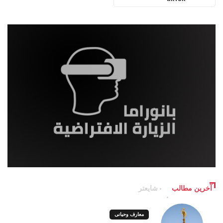
آخرین مطالب
شایعتر
معارف وحیانی