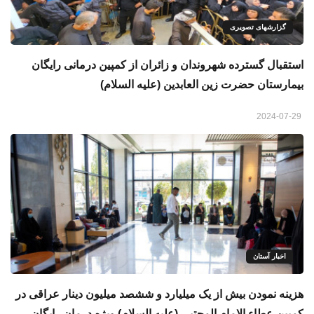
گزارشهای تصویری
استقبال گسترده شهروندان و زائران از کمپین درمانی رایگان
بیمارستان حضرت زین العابدین (علیه السلام)
2024-07-29
اخبار آستان
هزینه نمودن بیش از یک میلیارد و ششصد میلیون دینار عراقی در
کمپین عطاء الامام المجتبی (علیه السلام) ویژه درمان رایگان