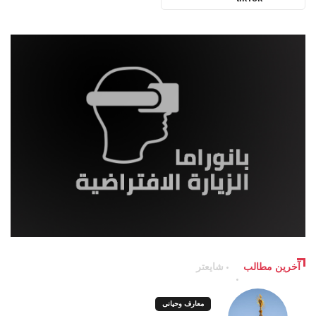
آخرین مطالب
شایعتر
معارف وحیانی