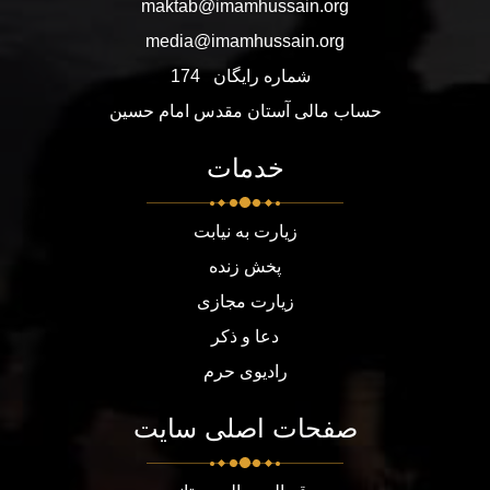
maktab@imamhussain.org
media@imamhussain.org
شماره رایگان
174
حساب مالی آستان مقدس امام حسین
خدمات
زیارت به نیابت
پخش زنده
زیارت مجازی
دعا و ذکر
رادیوی حرم
صفحات اصلی سایت