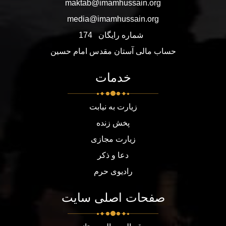
maktab@imamhussain.org
media@imamhussain.org
شماره رایگان
174
حساب مالی آستان مقدس امام حسین
خدمات
زیارت به نیابت
پخش زنده
زیارت مجازی
دعا و ذکر
رادیوی حرم
صفحات اصلی سایت