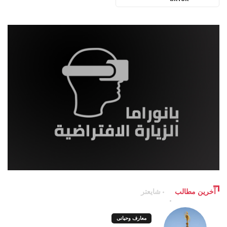
آخرین مطالب
شایعتر
معارف وحیانی