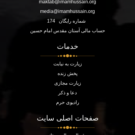
maktab@imamhussain.org
media@imamhussain.org
شماره رایگان
174
حساب مالی آستان مقدس امام حسین
خدمات
زیارت به نیابت
پخش زنده
زیارت مجازی
دعا و ذکر
رادیوی حرم
صفحات اصلی سایت