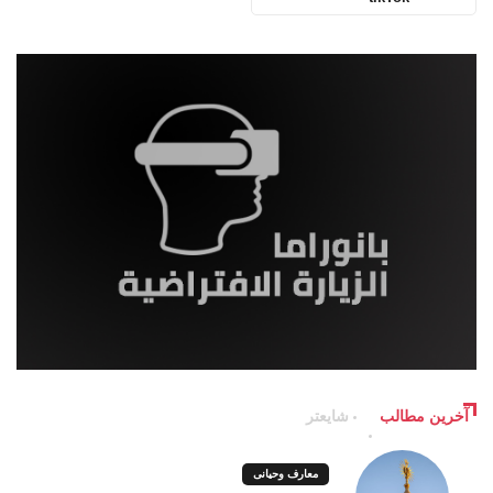
آخرین مطالب
شایعتر
معارف وحیانی