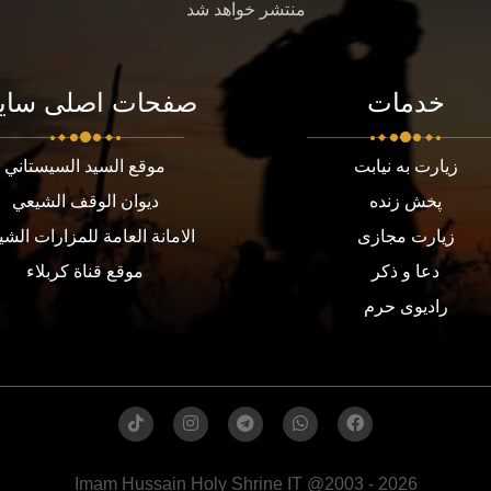
منتشر خواهد شد
خدمات
صفحات اصلی سای
زیارت به نیابت
موقع السيد السيستاني
پخش زنده
ديوان الوقف الشيعي
زیارت مجازی
الامانة العامة للمزارات الشي
دعا و ذکر
موقع قناة كربلاء
رادیوی حرم
Imam Hussain Holy Shrine IT @2003 - 2026