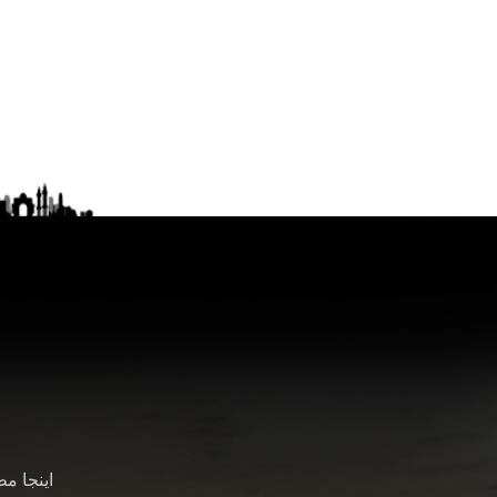
اینجا م