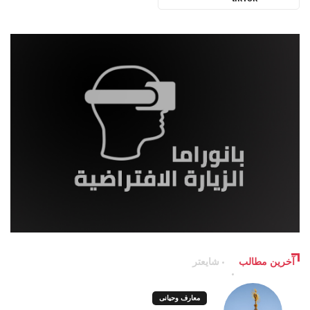
آخرین مطالب
شایعتر
معارف وحیانی