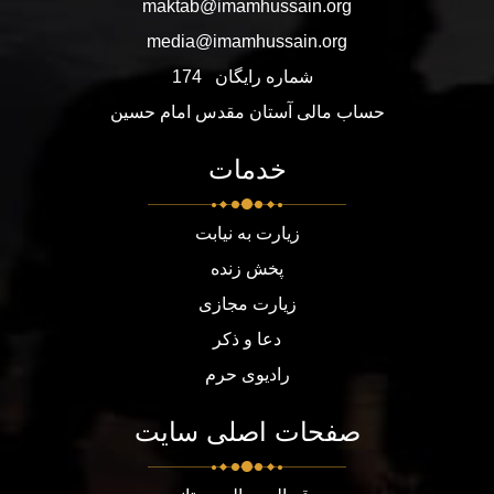
maktab@imamhussain.org
media@imamhussain.org
شماره رایگان
174
حساب مالی آستان مقدس امام حسین
خدمات
زیارت به نیابت
پخش زنده
زیارت مجازی
دعا و ذکر
رادیوی حرم
صفحات اصلی سایت