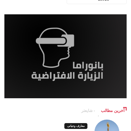
آخرین مطالب
شایعتر
معارف وحیانی