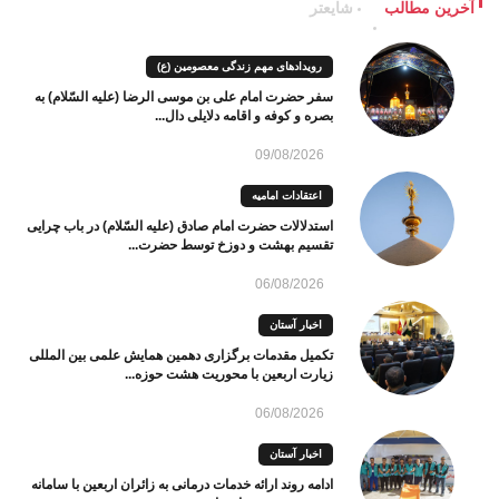
آخرین مطالب
شایعتر
رویدادهای مهم زندگی معصومین (ع)
سفر حضرت امام علی بن موسی الرضا (علیه السّلام) به
بصره و کوفه و اقامه دلایلی دال...
09/08/2026
اعتقادات امامیه
استدلالات حضرت امام صادق (علیه السّلام) در باب چرایی
تقسیم بهشت و دوزخ توسط حضرت...
06/08/2026
اخبار آستان
تکمیل مقدمات برگزاری دهمین همایش علمی بین المللی
زیارت اربعین با محوریت هشت حوزه...
06/08/2026
اخبار آستان
ادامه روند ارائه خدمات درمانی به زائران اربعین با سامانه