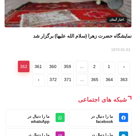
اخبار آستان
نمایشگاه حضرت زهرا (سلام الله علیها) برگزار شد
1970-01-01
...
362
361
360
359
2
1
‹
...
›
372
371
365
364
363
شبکه های اجتماعی
ما را دنبال در
ما را دنبال در
whatsApp
facebook
ما را دنبال در
ما را دنبال در