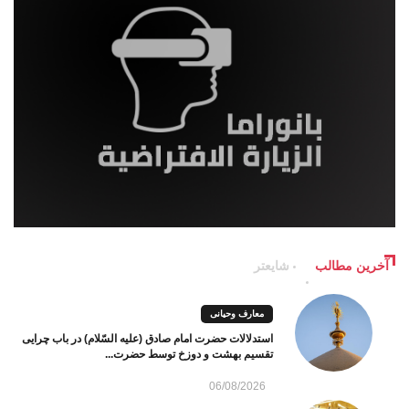
آخرین مطالب
شایعتر
معارف وحیانی
استدلالات حضرت امام صادق (علیه السّلام) در باب چرایی
تقسیم بهشت و دوزخ توسط حضرت...
06/08/2026