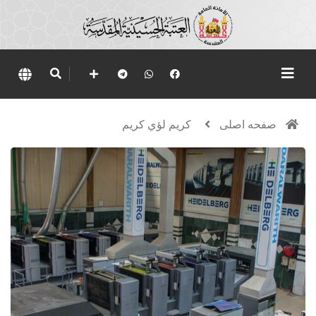
صفحه اصلی
كريم لؤي كريم