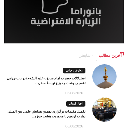
آخرین مطالب
شایعتر
معارف وحیانی
استدلالات حضرت امام صادق (علیه السّلام) در باب چرایی
تقسیم بهشت و دوزخ توسط حضرت...
06/08/2026
اخبار آستان
تکمیل مقدمات برگزاری دهمین همایش علمی بین المللی
زیارت اربعین با محوریت هشت حوزه...
06/08/2026