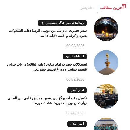
آخرین مطالب
شایعتر
رویدادهای مهم زندگی معصومین (ع)
سفر حضرت امام علی بن موسی الرضا (علیه السّلام) به
بصره و کوفه و اقامه دلایلی دال...
09/08/2026
اعتقادات امامیه
استدلالات حضرت امام صادق (علیه السّلام) در باب چرایی
تقسیم بهشت و دوزخ توسط حضرت...
06/08/2026
اخبار آستان
تکمیل مقدمات برگزاری دهمین همایش علمی بین المللی
زیارت اربعین با محوریت هشت حوزه...
06/08/2026
اخبار آستان