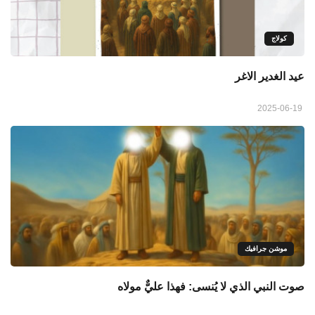
كولاج
عيد الغدير الاغر
2025-06-19
موشن جرافيك
صوت النبي الذي لا يُنسى: فهذا عليٌّ مولاه