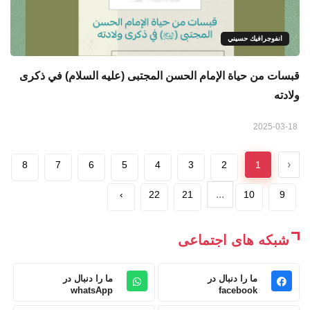
انفوجرافيك حسيني
قبسات من حياة الإمام الحسن المجتبى (عليه السلام) في ذكرى
ولادته
2025-03-18
‹
8
7
6
5
4
3
2
1
...
›
22
21
10
9
شبکه های اجتماعی
ما را دنبال در
ما را دنبال در
whatsApp
facebook