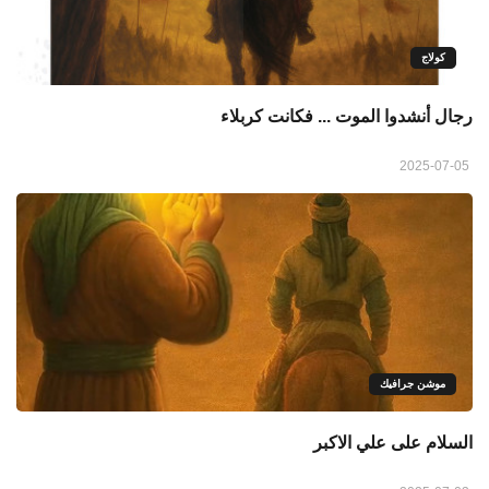
كولاج
رجال أنشدوا الموت ... فكانت كربلاء
2025-07-05
موشن جرافيك
السلام على علي الاكبر