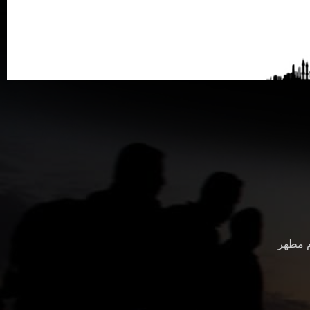
م مطهر