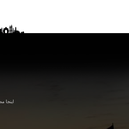
اینجا م