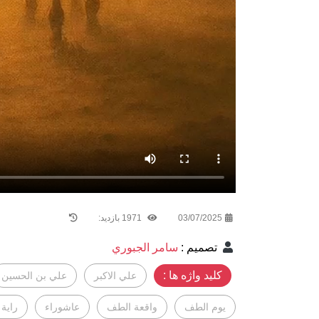
03/07/2025
1971 بازدید:
تصميم
:
سامر الجبوري
کلید واژه ها :
علي الاكبر
علي بن الحسين
يوم الطف
واقعة الطف
عاشوراء
راية