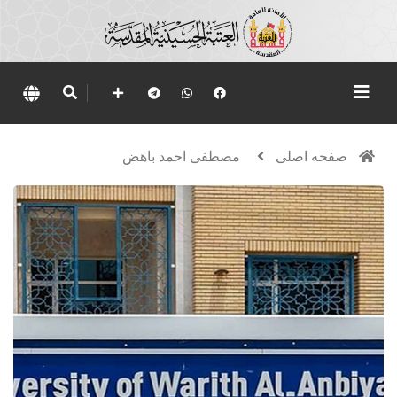
صفحه اصلی
مصطفى احمد باهض