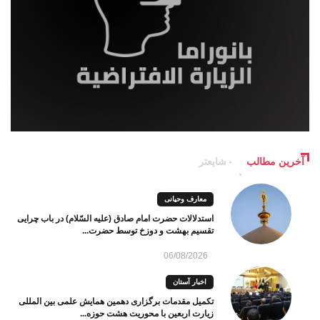
آخرین مطالب
شایعتر
معارف وحیانی
استدلالات حضرت امام صادق (علیه السّلام) در باب چرایی
تقسیم بهشت و دوزخ توسط حضرت...
06/08/2026
اخبار آستان
تکمیل مقدمات برگزاری دهمین همایش علمی بین المللی
زیارت اربعین با محوریت هشت حوزه...